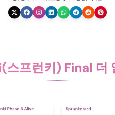
ki(스프런키) Final 
4.8
nki Phase 6 Alive
Sprunkstard