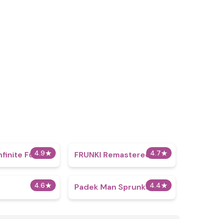
4.9
★
4.7
★
finite Fusion
FRUNKI Remastered
4.6
★
4.4
★
Padek Man Sprunkstard