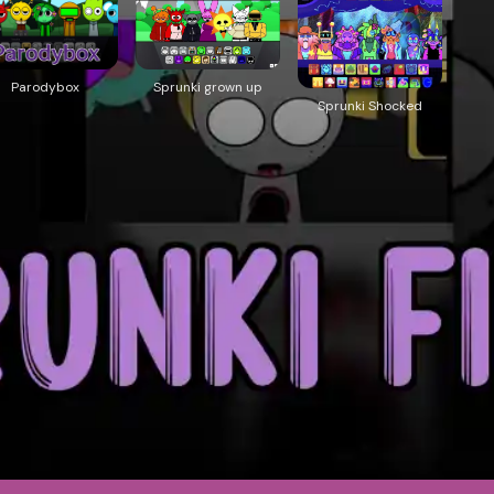
Parodybox
Sprunki grown up
Sprunki Shocked