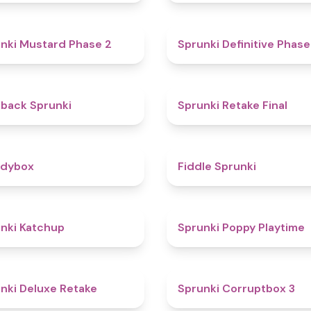
4.3
nki Mustard Phase 2
Sprunki Definitive Phase
4.4
kback Sprunki
Sprunki Retake Final
4.3
odybox
Fiddle Sprunki
4
nki Katchup
Sprunki Poppy Playtime
4.1
nki Deluxe Retake
Sprunki Corruptbox 3