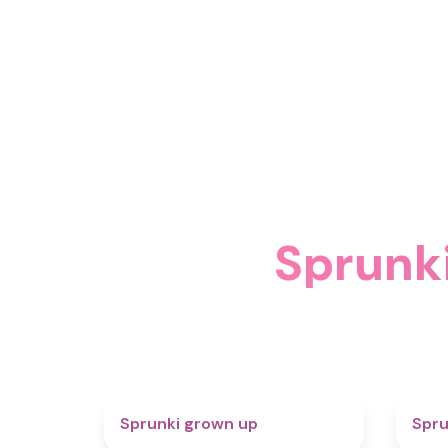
Sprun
4.4
Sprunki grown up
Spru