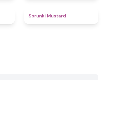
4.9
4.4
Sprunki Mustard