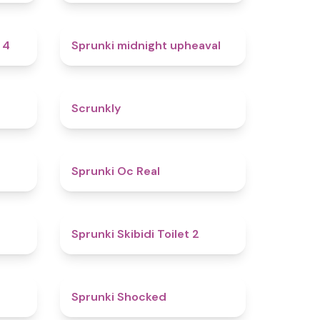
4.7
4.9
 4
Sprunki midnight upheaval
4.8
4.7
Scrunkly
4.4
4.5
Sprunki Oc Real
4.9
4.7
Sprunki Skibidi Toilet 2
5
4.5
Sprunki Shocked