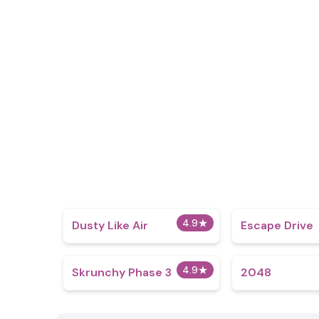
4.9
★
Dusty Like Air
Escape Drive
4.9
★
Skrunchy Phase 3
2048