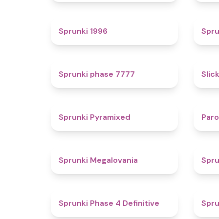
5
Sprunki 1996
Spru
5
Sprunki phase 7777
Slic
4.3
Sprunki Pyramixed
Par
4.5
Sprunki Megalovania
Spru
4.6
Sprunki Phase 4 Definitive
Spru