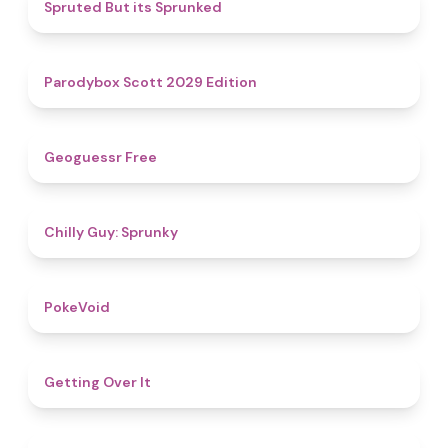
4.4
Spruted But its Sprunked
4.8
Parodybox Scott 2029 Edition
4.5
Geoguessr Free
4.8
Chilly Guy: Sprunky
4.8
PokeVoid​
5
Getting Over It