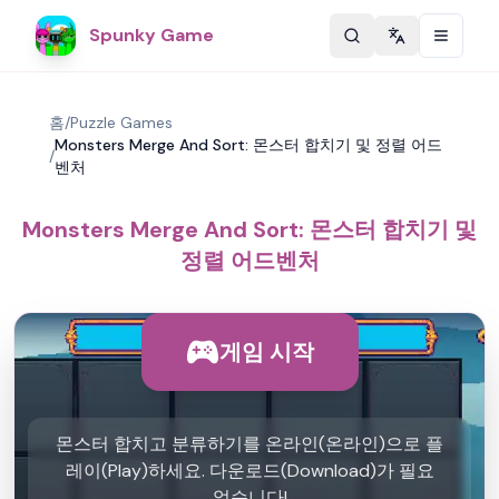
Spunky Game
Change langu
홈
/
Puzzle Games
Monsters Merge And Sort: 몬스터 합치기 및 정렬 어드
/
벤처
Monsters Merge And Sort: 몬스터 합치기 및
정렬 어드벤처
게임 시작
몬스터 합치고 분류하기를 온라인(온라인)으로 플
레이(Play)하세요. 다운로드(Download)가 필요
없습니다!