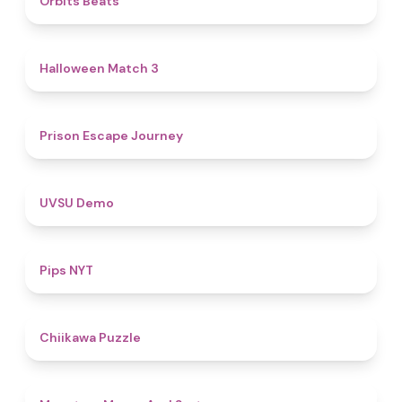
Orbits Beats
4.6
Halloween Match 3
4.7
Prison Escape Journey
4.8
UVSU Demo
5
Pips NYT
4.6
Chiikawa Puzzle
5