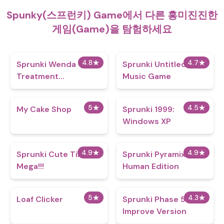
Spunky(스프런키) Game에서 다른 흥미진진한
게임(Game)을 탐험하세요
4.8
★
4.7
★
Sprunki Wenda
Sprunki Untitled
Treatment
Music Game
Reimagined
5
★
4.5
★
My Cake Shop
Sprunki 1999:
Windows XP
4.9
★
4.9
★
Sprunki Cute Time
Sprunki Pyramixed
Mega!!!
Human Edition
5
★
4.3
★
Loaf Clicker
Sprunki Phase 5
Improve Version