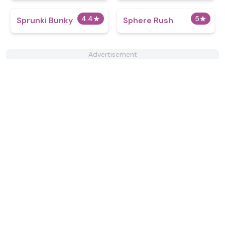
4.4
★
5
★
Sprunki Bunky
Sphere Rush
Advertisement