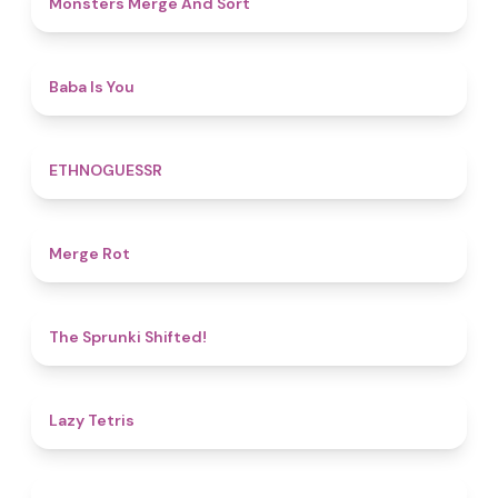
Monsters Merge And Sort
4.5
Baba Is You
4.9
ETHNOGUESSR
4.9
Merge Rot
4.9
The Sprunki Shifted!
4.8
Lazy Tetris