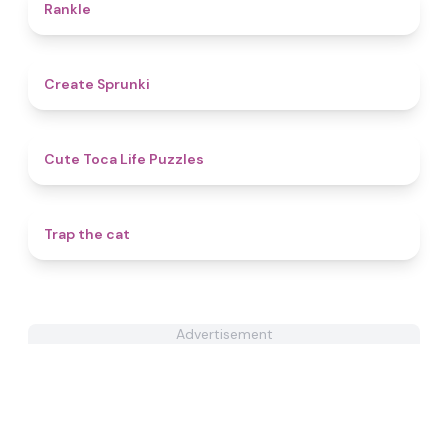
4.4
Rankle
4.8
Create Sprunki​
4.8
Cute Toca Life Puzzles
4.5
Trap the cat
Advertisement