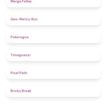
4.4
Merge Fellas
4.5
Geo-Metric Run
4.8
Pokerogue
4.9
Timeguessr
5
Pixel Path
4.7
Bricky Break