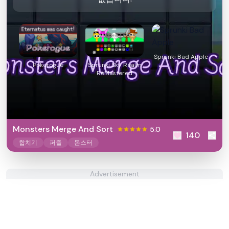
Sprunki Bad Apple
Pokerogue
Sprunki Sky Realm
ReMastered
Monsters Merge And Sort
5.0
140
합치기
퍼즐
몬스터
Advertisement