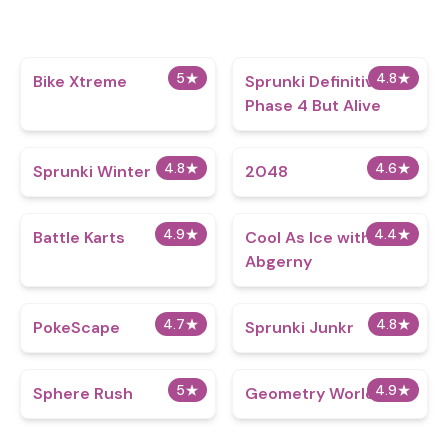
5
★
4.8
★
Bike Xtreme
Sprunki Definitive
Phase 4 But Alive
4.8
★
4.6
★
Sprunki Winter
2048
4.9
★
4.4
★
Battle Karts
Cool As Ice with
Abgerny
4.7
★
4.8
★
PokeScape
Sprunki Junkr
5
★
4.9
★
Sphere Rush
Geometry World