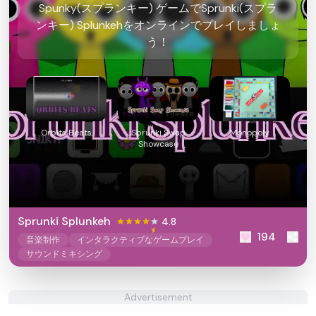
Spunky(スプランキー) ゲームでSprunki(スプラ
ンキー) Splunkehをオンラインでプレイしましょ
う！
Orbits Beats
Sprunki Swap
Monopoly
Showcase
Sprunki Splunkeh
4.8
194
音楽制作
インタラクティブなゲームプレイ
サウンドミキシング
Advertisement