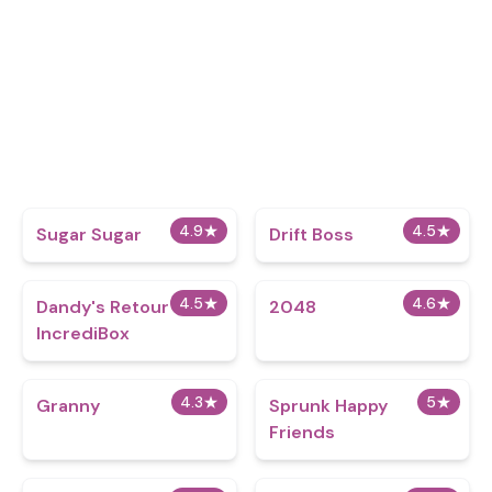
4.9
★
4.5
★
Sugar Sugar
Drift Boss
4.5
★
4.6
★
Dandy's Retour
2048
IncrediBox
4.3
★
5
★
Granny
Sprunk Happy
Friends