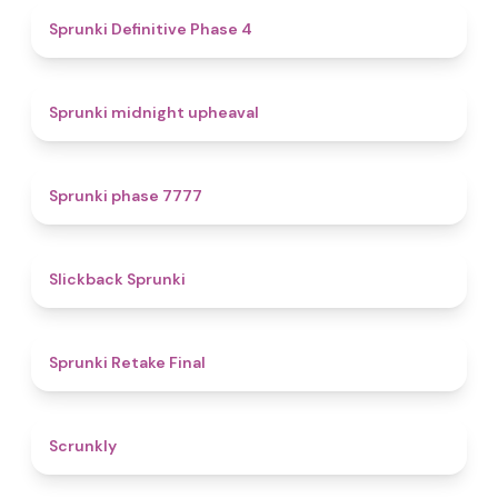
4.7
Sprunki Definitive Phase 4
4.9
Sprunki midnight upheaval
5
Sprunki phase 7777
4.4
Slickback Sprunki
4.8
Sprunki Retake Final
4.7
Scrunkly