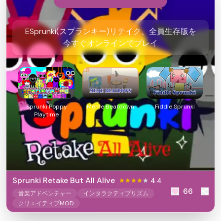
ESprunki(スプランキー)リテイク、全員生存版を
今すぐオンラインでプレイ
Sprunki Poppy
Meme Beatdown
Fiddle Sprunki
Playtime
Sprunki Retake But All Alive
4.4
66
音楽アドベンチャー
インタラクティブリズム
クリエイティブMOD