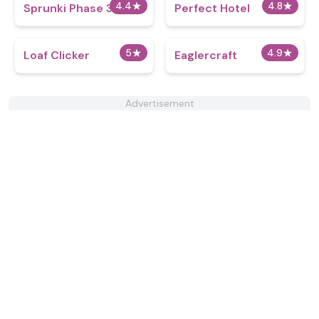
4.4
★
4.8
★
Sprunki Phase 365
Perfect Hotel
5
★
4.9
★
Loaf Clicker
Eaglercraft
Advertisement