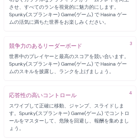
させ、すべてのランを視覚的に魅力的にします。
Spunky(スプランキー) Game(ゲーム) で Hasina ゲー
ムの活気に満ちた世界をお楽しみください。
3
競争力のあるリーダーボード
世界中のプレイヤーと最高のスコアを競い合います。
Spunky(スプランキー) Game(ゲーム) で Hasina ゲー
ムのスキルを披露し、ランクを上げましょう。
4
応答性の高いコントロール
スワイプして正確に移動、ジャンプ、スライドしま
す。Spunky(スプランキー) Game(ゲーム) でコントロ
ールをマスターして、危険を回避し、報酬を集めまし
ょう。