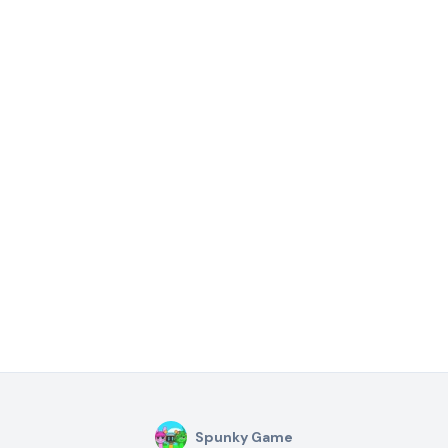
Spunky Game