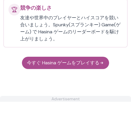
競争の楽しさ
🏆
友達や世界中のプレイヤーとハイスコアを競い
合いましょう。Spunky(スプランキー) Game(ゲ
ーム) で Hasina ゲームのリーダーボードを駆け
上がりましょう。
今すぐ Hasina ゲームをプレイする
Advertisement