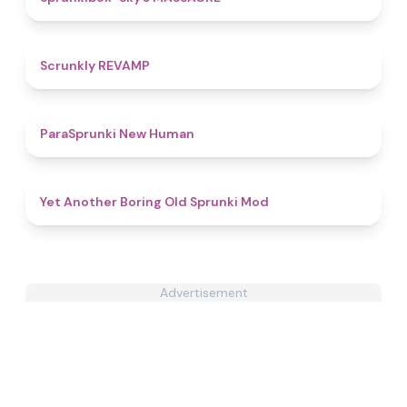
4.8
Scrunkly REVAMP
4.7
ParaSprunki New Human
4.7
Yet Another Boring Old Sprunki Mod
Advertisement