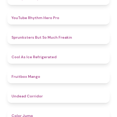
4.7
YouTube Rhythm Hero Pro
4.9
Sprunksters But So Much Freakin
4.7
Cool As Ice Refrigerated
4.9
Fruitbox Mango
4.6
Undead Corridor
4.3
Color Jump