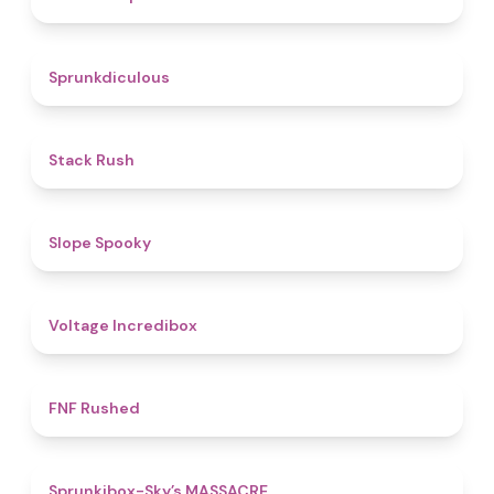
4.5
Sprunkdiculous
4.4
Stack Rush
4.9
Slope Spooky
5
Voltage Incredibox
4.4
FNF Rushed
4.9
Sprunkibox-Sky’s MASSACRE