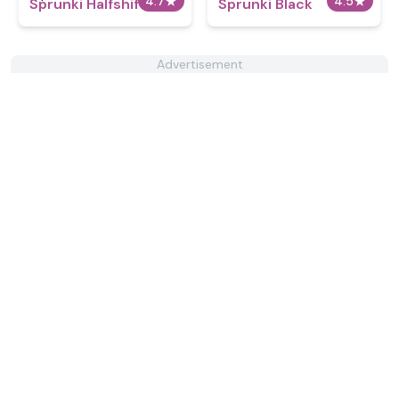
4.7
★
4.5
★
Sprunki Halfshifted
Sprunki Black
Advertisement