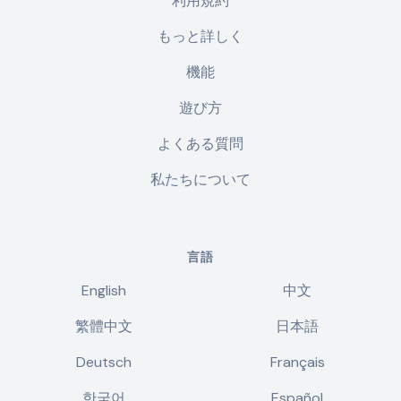
利用規約
もっと詳しく
機能
遊び方
よくある質問
私たちについて
言語
English
中文
繁體中文
日本語
Deutsch
Français
한국어
Español