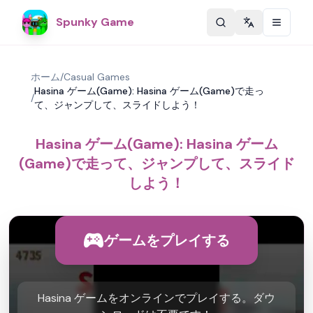
Spunky Game
Change langu
ホーム
/
Casual Games
Hasina ゲーム(Game): Hasina ゲーム(Game)で走っ
/
て、ジャンプして、スライドしよう！
Hasina ゲーム(Game): Hasina ゲーム
(Game)で走って、ジャンプして、スライド
しよう！
ゲームをプレイする
Hasina ゲームをオンラインでプレイする。ダウ