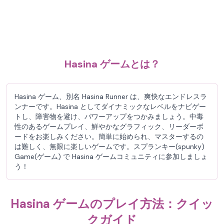
Hasina ゲームとは？
Hasina ゲーム、別名 Hasina Runner は、爽快なエンドレスラ
ンナーです。Hasina としてダイナミックなレベルをナビゲー
トし、障害物を避け、パワーアップをつかみましょう。中毒
性のあるゲームプレイ、鮮やかなグラフィック、リーダーボ
ードをお楽しみください。簡単に始められ、マスターするの
は難しく、無限に楽しいゲームです。スプランキー(spunky)
Game(ゲーム) で Hasina ゲームコミュニティに参加しましょ
う！
Hasina ゲームのプレイ方法：クイッ
クガイド