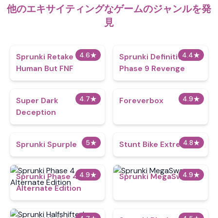
他のエキサイティングなゲームのジャンルを発
見
4.6
★
4.4
★
Sprunki Retake
Sprunki Definitive
Human But FNF
Phase 9 Revenge
4.7
★
4.9
★
Super Dark
Foreverbox
Deception
5
★
4.8
★
Sprunki Spurple
Stunt Bike Extreme
4.9
★
4.9
★
Sprunki Phase 4
Sprunki MegaSwap
Alternate Edition