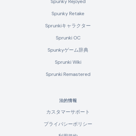
Spunky Rejoyed
Spunky Retake
Sprunkiキャラクター
Sprunki OC
Spunkyゲーム辞典
Sprunki Wiki
Sprunki Remastered
法的情報
カスタマーサポート
プライバシーポリシー