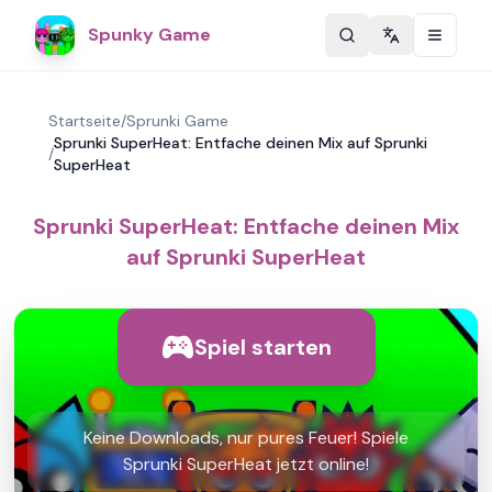
Spunky Game
Change langu
Startseite
/
Sprunki Game
Sprunki SuperHeat: Entfache deinen Mix auf Sprunki
/
SuperHeat
Sprunki SuperHeat: Entfache deinen Mix
auf Sprunki SuperHeat
Spiel starten
Keine Downloads, nur pures Feuer! Spiele
Sprunki SuperHeat jetzt online!