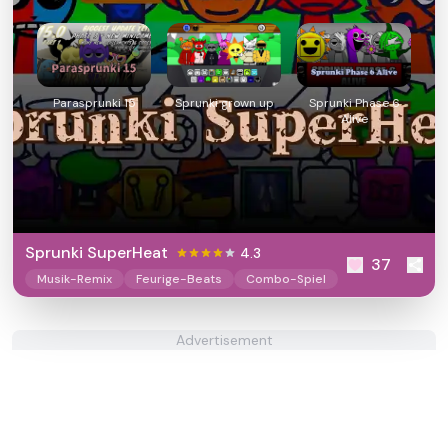
Parasprunki 15
Sprunki grown up
Sprunki Phase 6
Alive
Sprunki SuperHeat
4.3
37
Musik-Remix
Feurige-Beats
Combo-Spiel
Advertisement