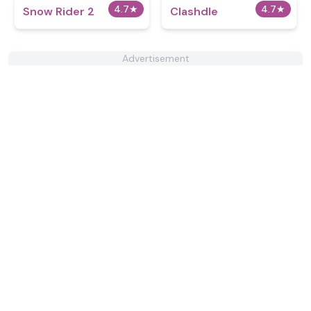
4.7
★
4.7
★
Snow Rider 2
Clashdle
Advertisement