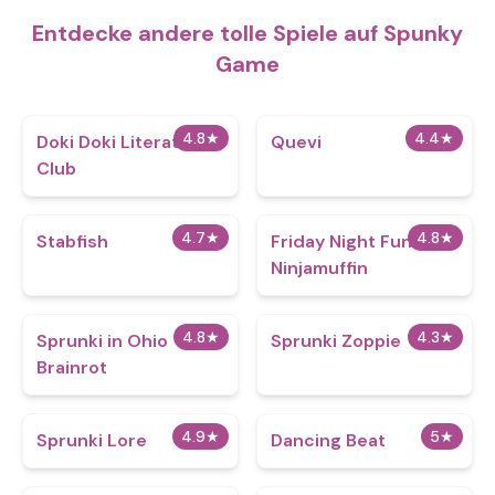
Entdecke andere tolle Spiele auf Spunky
Game
4.8
★
4.4
★
Doki Doki Literature
Quevi
Club
4.7
★
4.8
★
Stabfish
Friday Night Funkin
Ninjamuffin
4.8
★
4.3
★
Sprunki in Ohio
Sprunki Zoppie
Brainrot
4.9
★
5
★
Sprunki Lore
Dancing Beat