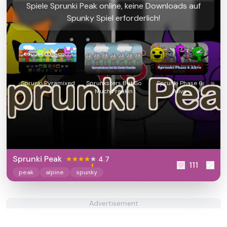
Spiele Sprunki Peak online, keine Downloads auf
Spunky Spiel erforderlich!
Sprunki Pyramixed
Sprunksters But So
Sprunki Phase 6
Much Freakin
Alive
Sprunki Peak
4.7
111
peak
alpine
spunky
Advertisement