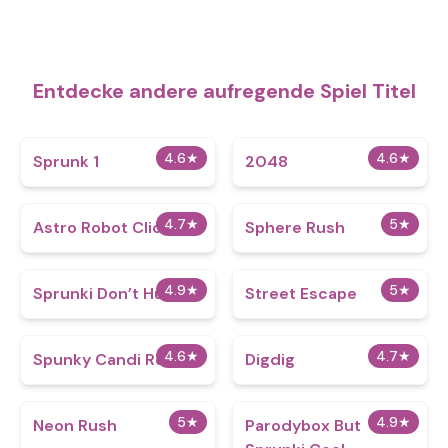
Entdecke andere aufregende Spiel Titel
4.6
★
4.6
★
Sprunk 1
2048
4.7
★
5
★
Astro Robot Clicker
Sphere Rush
4.9
★
5
★
Sprunki Don’t Hug Me
Street Escape
4.6
★
4.7
★
Spunky Candi Retake
Digdig
5
★
4.9
★
Neon Rush
Parodybox But