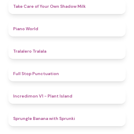
4.5
Take Care of Your Own Shadow Milk
5
Piano World
4.9
Tralalero Tralala
4.8
Full Stop Punctuation
4.5
Incredimon V1 - Plant Island
4.8
Sprungle Banana with Sprunki