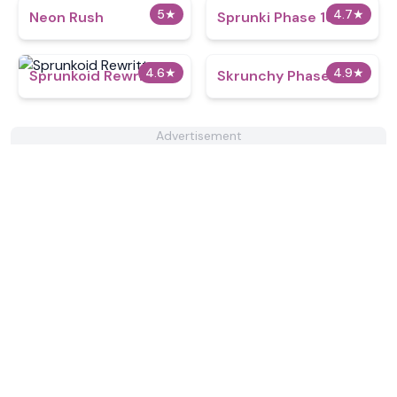
5
★
4.7
★
Neon Rush
Sprunki Phase 16
4.6
★
4.9
★
Sprunkoid Rewritten
Skrunchy Phase 3
Advertisement