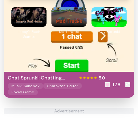
Lacey's Flash
Mad Tracks
Silly Sprunki
Games
Chat Sprunki: Chatting
5.0
176
Phase
Musik-Sandbox
Charakter-Editor
Social Game
Advertisement