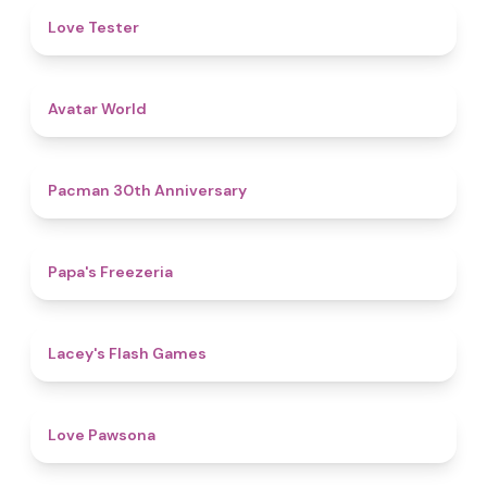
4.6
Love Tester
4.4
Avatar World
4.9
Pacman 30th Anniversary
4.8
Papa's Freezeria
4.7
Lacey's Flash Games
4.6
Love Pawsona