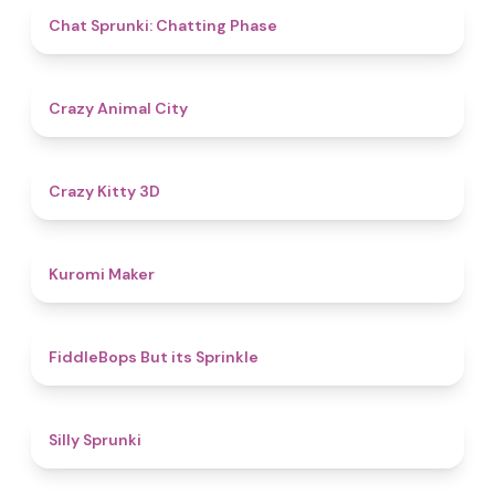
5
Chat Sprunki: Chatting Phase
4.6
Crazy Animal City
4.8
Crazy Kitty 3D
4.9
Kuromi Maker
4.8
FiddleBops But its Sprinkle​
4.9
Silly Sprunki