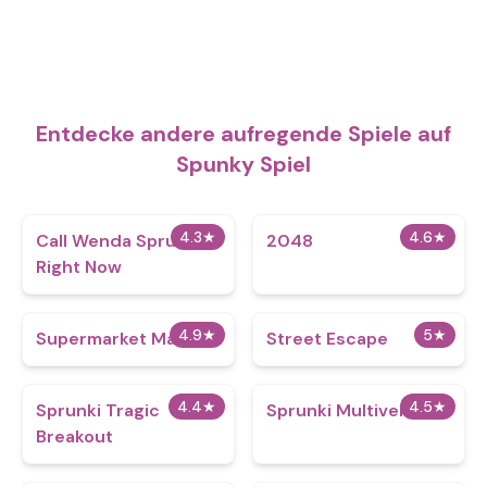
Entdecke andere aufregende Spiele auf
Spunky Spiel
4.3
★
4.6
★
Call Wenda Sprunki
2048
Right Now
4.9
★
5
★
Supermarket Master
Street Escape
4.4
★
4.5
★
Sprunki Tragic
Sprunki Multiverse
Breakout