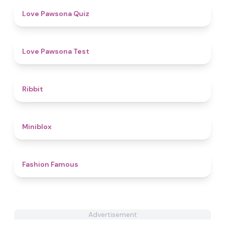
4.9
Love Pawsona Quiz
4.4
Love Pawsona Test
4.6
Ribbit
4.9
Miniblox
4.4
Fashion Famous
Advertisement