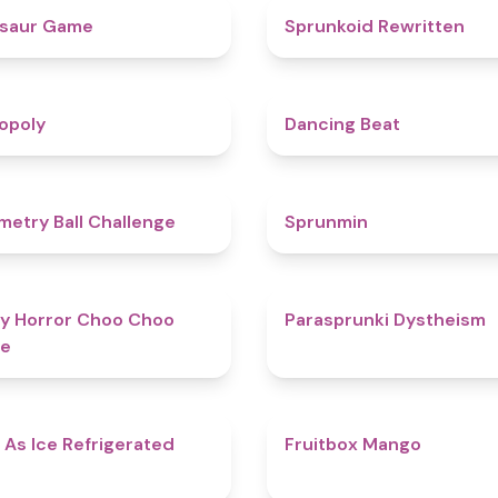
4.9
osaur Game
Sprunkoid Rewritten
4.8
opoly
Dancing Beat
4.3
etry Ball Challenge
Sprunmin
4.6
y Horror Choo Choo
Parasprunki Dystheism
e
4.7
 As Ice Refrigerated
Fruitbox Mango