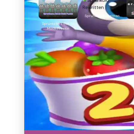
Sprunkoid Rewritten
Sprunksters But So
Much Freakin