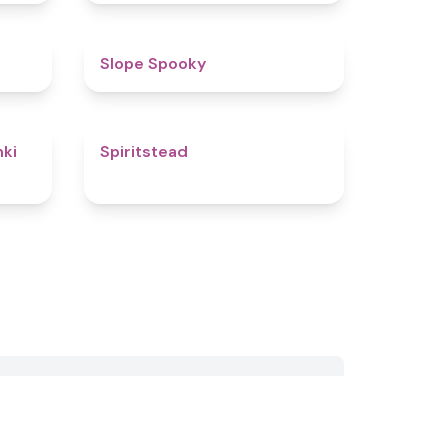
4.4
4.9
Slope Spooky
4.8
4.4
nki
Spiritstead