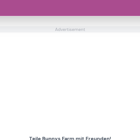
Advertisement
Teile Bunnys Farm mit Freunden!