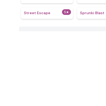
5
★
Street Escape
Sprunki Blast