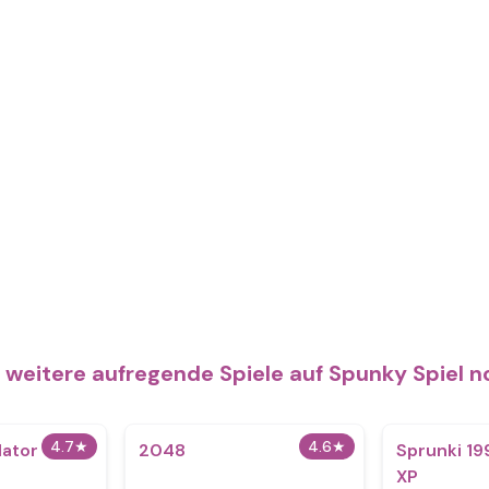
 weitere aufregende Spiele auf Spunky Spiel n
4.7
★
4.6
★
lator
2048
Sprunki 1
XP