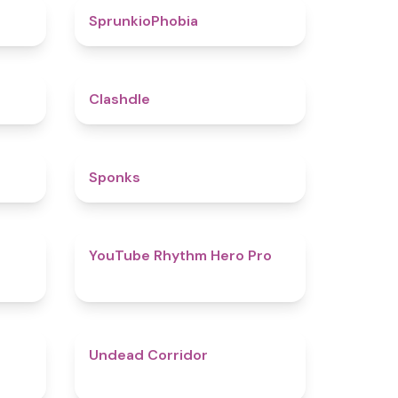
4.6
4.7
SprunkioPhobia
5
4.7
Clashdle
4.5
4.8
Sponks
4.6
4.7
YouTube Rhythm Hero Pro
4.9
4.6
Undead Corridor