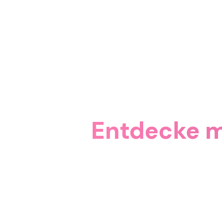
Entdecke m