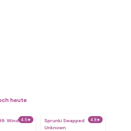
och heute
4.5
★
4.8
★
999: Windows
Sprunki Swapped
Unknown