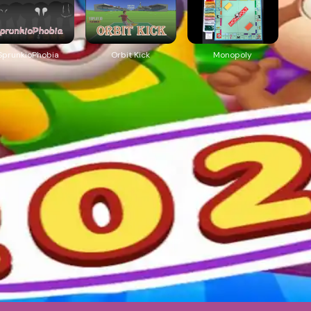
SprunkioPhobia
Orbit Kick
Monopoly