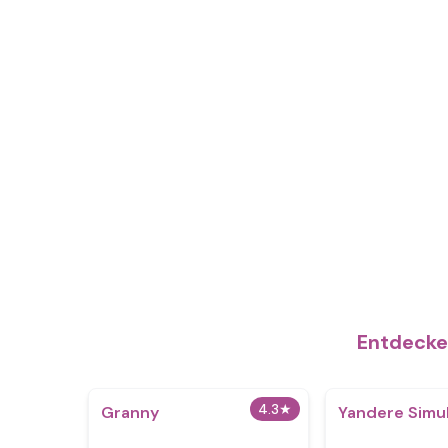
Entdecke
4.3
★
Granny
Yandere Simu