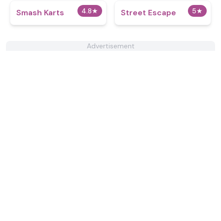
4.8
★
5
★
Smash Karts
Street Escape
Advertisement