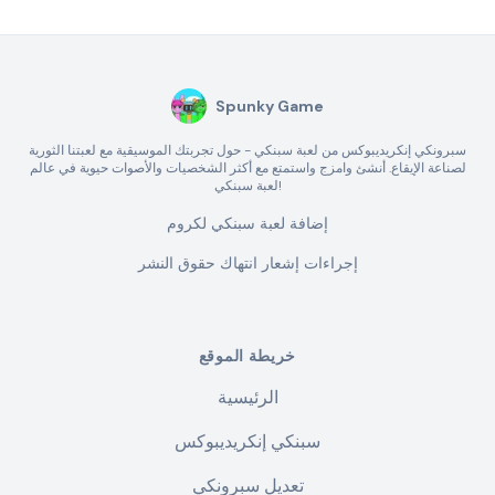
Spunky Game
سبرونكي إنكريديبوكس من لعبة سبنكي - حول تجربتك الموسيقية مع لعبتنا الثورية
لصناعة الإيقاع. أنشئ وامزج واستمتع مع أكثر الشخصيات والأصوات حيوية في عالم
لعبة سبنكي!
إضافة لعبة سبنكي لكروم
إجراءات إشعار انتهاك حقوق النشر
خريطة الموقع
الرئيسية
سبنكي إنكريديبوكس
تعديل سبرونكي