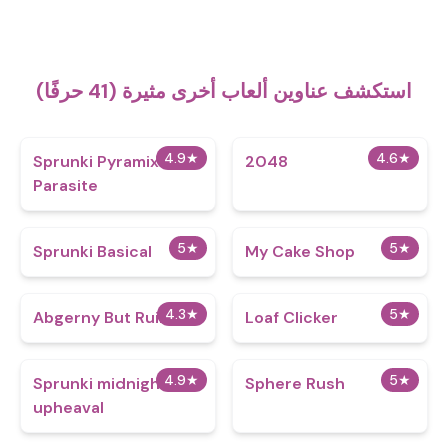
استكشف عناوين ألعاب أخرى مثيرة (41 حرفًا)
4.9
★
4.6
★
Sprunki Pyramixed
2048
Parasite
5
★
5
★
Sprunki Basical
My Cake Shop
4.3
★
5
★
Abgerny But Ruined
Loaf Clicker
4.9
★
5
★
Sprunki midnight
Sphere Rush
upheaval