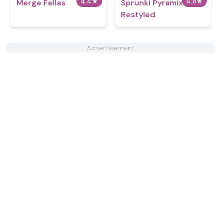
4.4
★
4.8
★
Merge Fellas
Sprunki Pyramixed
Restyled
Advertisement