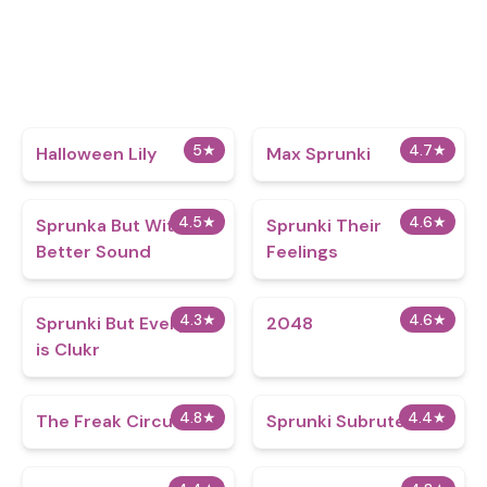
5
★
4.7
★
Halloween Lily
Max Sprunki
4.5
★
4.6
★
​Sprunka But With
Sprunki Their
Better Sound
Feelings
4.3
★
4.6
★
Sprunki But Everyone
2048
is Clukr
4.8
★
4.4
★
The Freak Circus
Sprunki Subrute