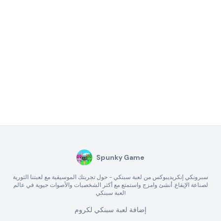
Spunky Game
سبرونكي إنكريديبوكس من لعبة سبنكي - حول تجربتك الموسيقية مع لعبتنا الثورية
لصناعة الإيقاع. أنشئ وامزج واستمتع مع أكثر الشخصيات والأصوات حيوية في عالم
لعبة سبنكي!
إضافة لعبة سبنكي لكروم