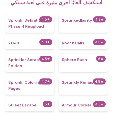
استكشف ألعابًا أخرى مثيرة على لعبة سبنكي
4.5
★
4.3
★
Sprunki Definitive
Sprunkedlairity
Phase 4 Reupload
4.6
★
4.8
★
2048
Knock Balls
4.5
★
5
★
Sprinkler Scratch
Sphere Rush
Edition
4.7
★
4.9
★
Sprunki Coloring
Sprunkly Remastered
Pages
5
★
4.3
★
Street Escape
Armour Clicker