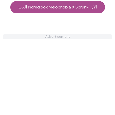
العب Incredibox Melophobia X Sprunki الآن
Advertisement