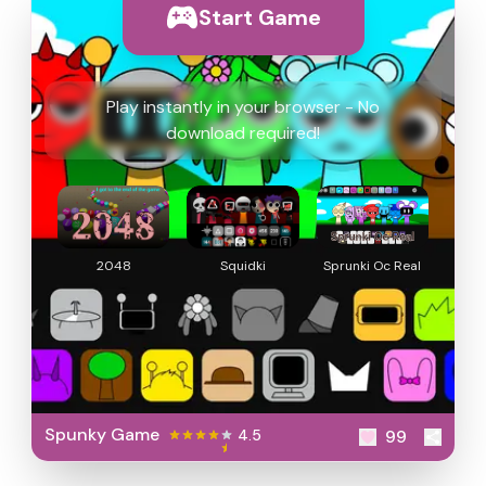
Start Game
Play instantly in your browser - No
download required!
2048
Squidki
Sprunki Oc Real
Spunky Game
4.5
99