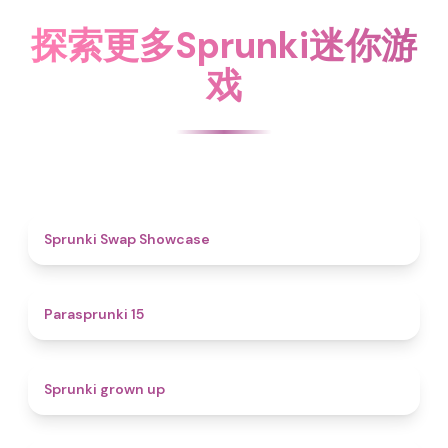
探索更多Sprunki迷你游
戏
4.6
Sprunki Swap Showcase
5
Parasprunki 15
4.4
Sprunki grown up