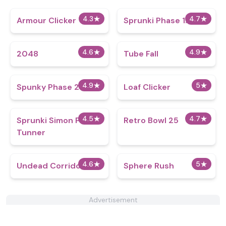
4.3
★
4.7
★
Armour Clicker
Sprunki Phase 1.5
4.6
★
4.9
★
2048
Tube Fall
4.9
★
5
★
Spunky Phase 2
Loaf Clicker
4.5
★
4.7
★
Sprunki Simon Punch
Retro Bowl 25
Tunner
4.6
★
5
★
Undead Corridor
Sphere Rush
Advertisement