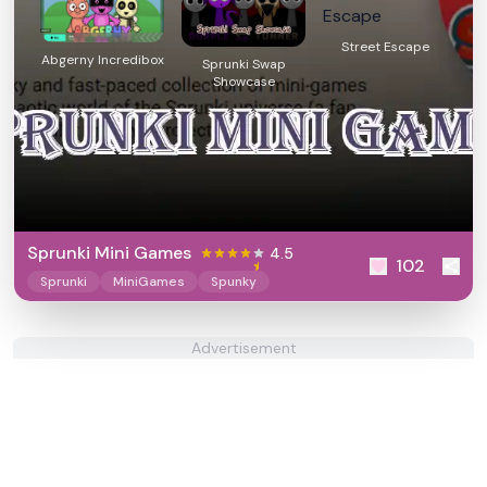
Street Escape
Abgerny Incredibox
Sprunki Swap
Showcase
Sprunki Mini Games
4.5
102
Sprunki
MiniGames
Spunky
Advertisement