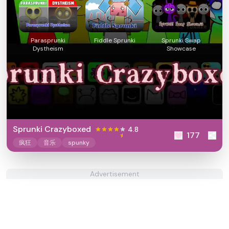
Parasprunki
Fiddle Sprunki
Sprunki Swap
Dystheism
Showcase
Sprunki Crazyboxed
4.8
177
疯狂
音乐
spunky
Advertisement