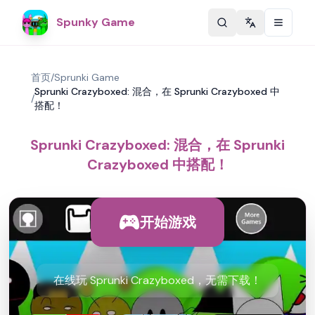
Spunky Game
Change langu
首页
/
Sprunki Game
Sprunki Crazyboxed: 混合，在 Sprunki Crazyboxed 中
/
搭配！
Sprunki Crazyboxed: 混合，在 Sprunki
Crazyboxed 中搭配！
开始游戏
在线玩 Sprunki Crazyboxed，无需下载！