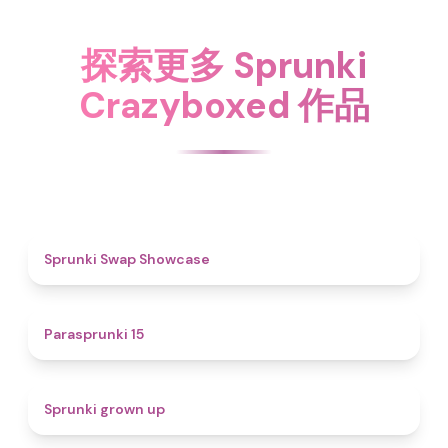
探索更多 Sprunki
Crazyboxed 作品
4.6
Sprunki Swap Showcase
5
Parasprunki 15
4.4
Sprunki grown up