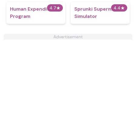
4.7
★
4.4
★
Human Expenditure
Sprunki Supermarket
Program
Simulator
Advertisement