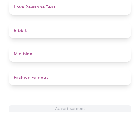
4.4
Love Pawsona Test
4.6
Ribbit
4.9
Miniblox
4.4
Fashion Famous
Advertisement