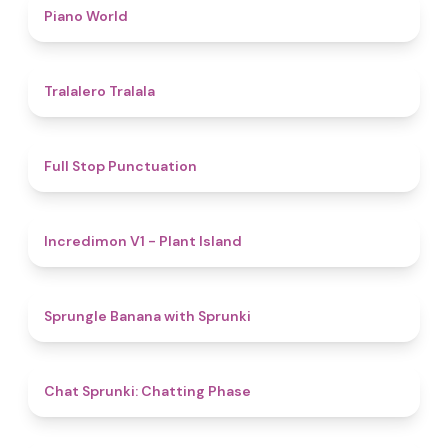
5
Piano World
4.9
Tralalero Tralala
4.8
Full Stop Punctuation
4.5
Incredimon V1 - Plant Island
4.8
Sprungle Banana with Sprunki
5
Chat Sprunki: Chatting Phase