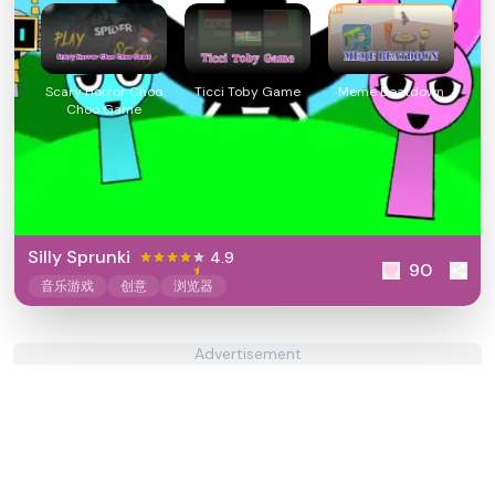
Scary Horror Choo
Ticci Toby Game
Meme Beatdown
Choo Game
Silly Sprunki
4.9
90
音乐游戏
创意
浏览器
Advertisement