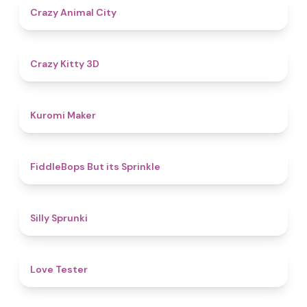
4.6
Crazy Animal City
4.8
Crazy Kitty 3D
4.9
Kuromi Maker
4.8
FiddleBops But its Sprinkle​
4.9
Silly Sprunki
4.6
Love Tester