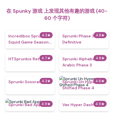
在 Spunky 游戏 上发现其他有趣的游戏 (40-
60 个字符)
4.3
★
4.8
★
Incredibox Sprunki
Sprunki Phase 3
Squid Game Season
Definitive
2
4.7
★
4.8
★
HTSprunkis Retake
Sprunki Alphabet lore
Arabic Phase 3
4.3
★
4.6
★
Sprunki Sosoranki
Sprunki Un Hyper
Shifted Phase 4
4.9
★
4.5
★
Sprunki Bad Apple
Vex Hyper Dash