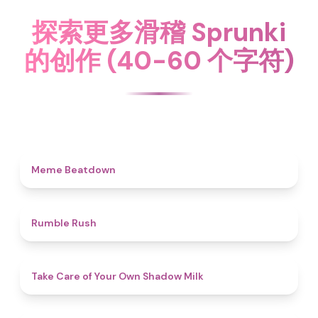
探索更多滑稽 Sprunki
的创作 (40-60 个字符)
4.5
Meme Beatdown
4.7
Rumble Rush
4.5
Take Care of Your Own Shadow Milk