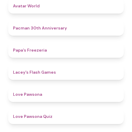
4.4
Avatar World
4.9
Pacman 30th Anniversary
4.8
Papa's Freezeria
4.7
Lacey's Flash Games
4.6
Love Pawsona
4.9
Love Pawsona Quiz