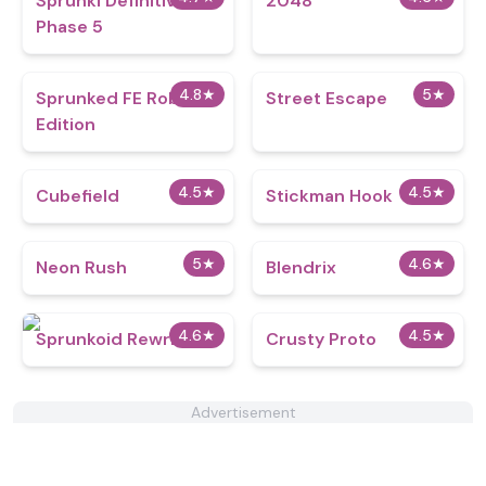
Sprunki Definitive
2048
Phase 5
4.8
★
5
★
Sprunked FE Roblox
Street Escape
Edition
4.5
★
4.5
★
Cubefield
Stickman Hook
5
★
4.6
★
Neon Rush
Blendrix
4.6
★
4.5
★
Sprunkoid Rewritten
Crusty Proto
Advertisement