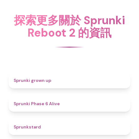
探索更多關於 Sprunki
Reboot 2 的資訊
4.4
Sprunki grown up
4.8
Sprunki Phase 6 Alive
4.6
Sprunkstard