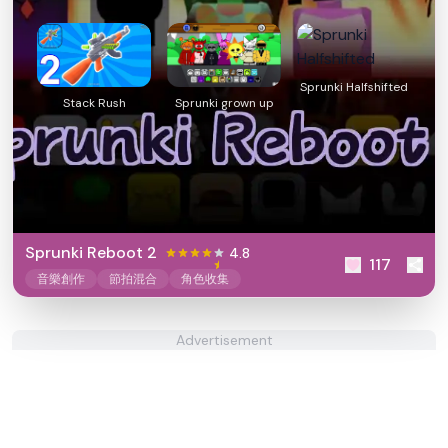
Sprunki Halfshifted
Stack Rush
Sprunki grown up
Sprunki Reboot 2
4.8
117
音樂創作
節拍混合
角色收集
Advertisement