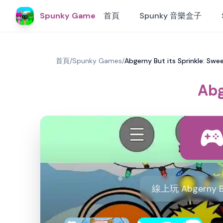
Spunky Game
首頁
Spunky 音樂盒子
首頁
/
Spunky Games
/
Abgerny But its Sprinkle: Swe
Abg
線上玩 Abgerny B