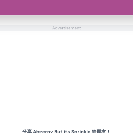
Advertisement
分享 Abgerny But its Sprinkle 給朋友！