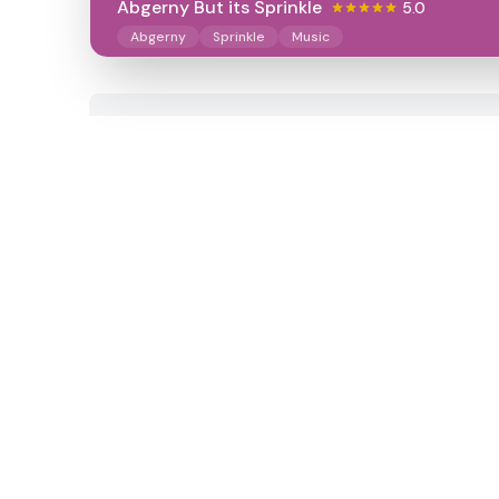
Abgerny But its Sprinkle
5.0
Abgerny
Sprinkle
Music