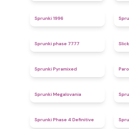
5
Sprunki 1996
Spru
5
Sprunki phase 7777
Slic
4.3
Sprunki Pyramixed
Par
4.5
Sprunki Megalovania
Spru
4.6
Sprunki Phase 4 Definitive
Spru