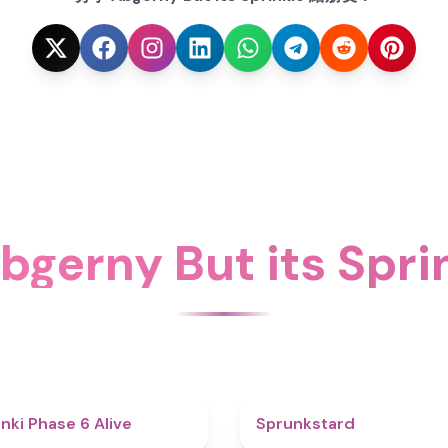
erny But its Spr
4.8
nki Phase 6 Alive
Sprunkstard