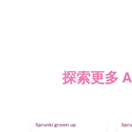
探索更多 Abg
4.4
Sprunki grown up
Spru