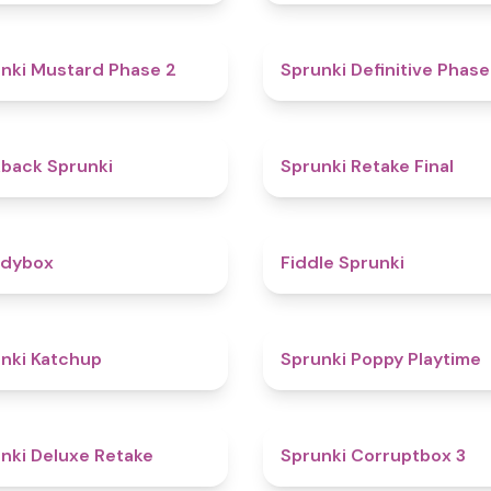
4.3
nki Mustard Phase 2
Sprunki Definitive Phase
4.4
kback Sprunki
Sprunki Retake Final
4.3
odybox
Fiddle Sprunki
4
nki Katchup
Sprunki Poppy Playtime
4.1
nki Deluxe Retake
Sprunki Corruptbox 3