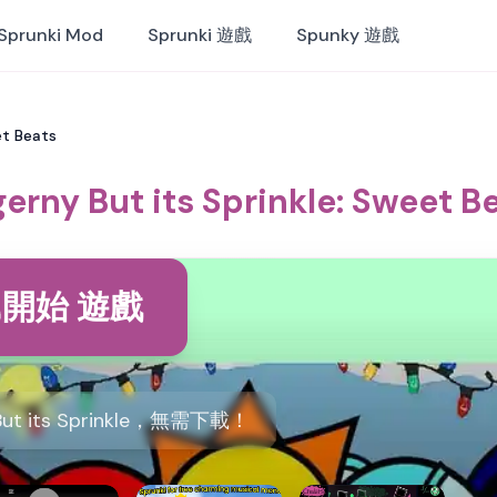
Sprunki Mod
Sprunki 遊戲
Spunky 遊戲
et Beats
erny But its Sprinkle: Sweet B
開始 遊戲
ut its Sprinkle，無需下載！