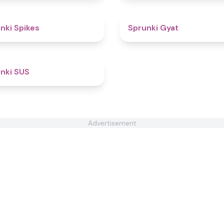
5
nki Spikes
Sprunki Gyat
4.7
nki SUS
Advertisement