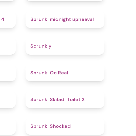
4.7
4.9
 4
Sprunki midnight upheaval
4.8
4.7
Scrunkly
4.4
4.5
Sprunki Oc Real
4.9
4.7
Sprunki Skibidi Toilet 2
5
4.5
Sprunki Shocked