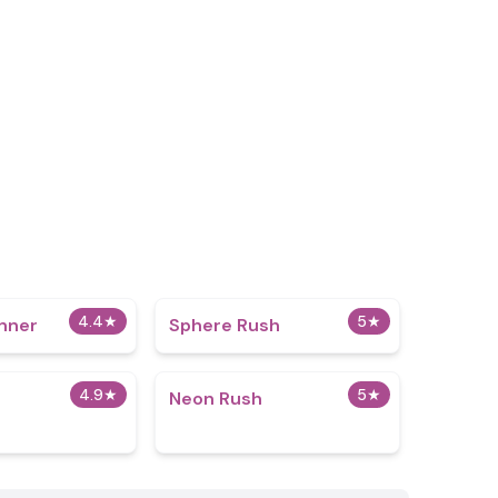
4.4
★
5
★
nner
Sphere Rush
4.9
★
5
★
Neon Rush