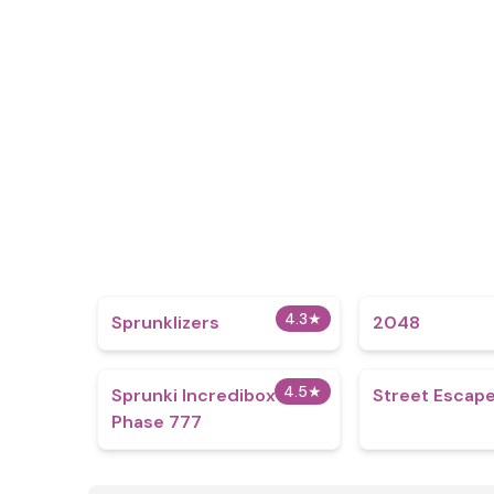
4.3
★
Sprunklizers
2048
4.5
★
Sprunki Incredibox
Street Escap
Phase 777