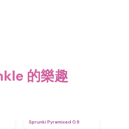
inkle 的樂趣
4.6
4.7
Sprunki Pyramixed 0.9