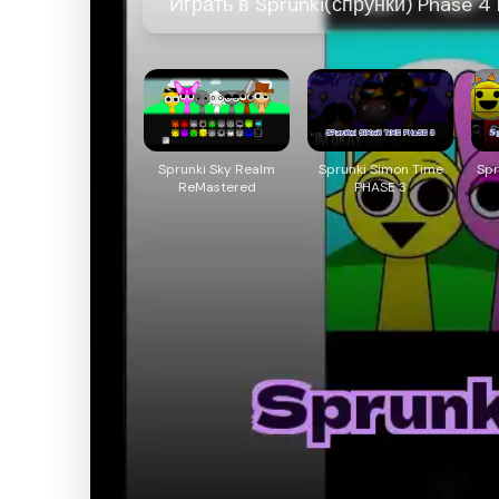
Играть в Sprunki(спрунки) Phase 4
Sprunki Sky Realm
Sprunki Simon Time
Spr
ReMastered
PHASE 3