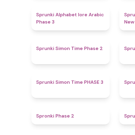
4.8
Sprunki Alphabet lore Arabic
Spru
Phase 3
New
4.4
Sprunki Simon Time Phase 2
Spru
4.9
Sprunki Simon Time PHASE 3
Spru
4.7
Spronki Phase 2
Spru