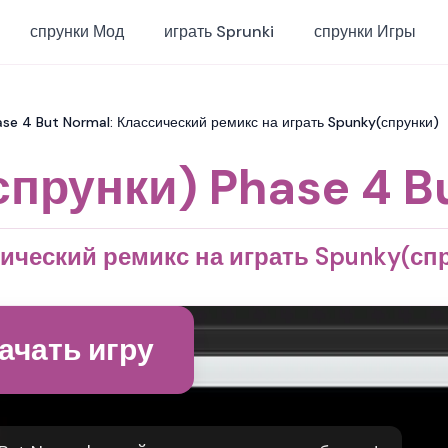
спрунки Мод
играть Sprunki
спрунки Игры
ase 4 But Normal: Классический ремикс на играть Spunky(спрунки)
спрунки) Phase 4 B
ический ремикс на играть Spunky(сп
ачать игру