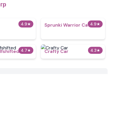
гр
4.9
★
4.9
★
Sprunki Warrior Cats
4.7
★
4.3
★
lfshifted
Crafty Car