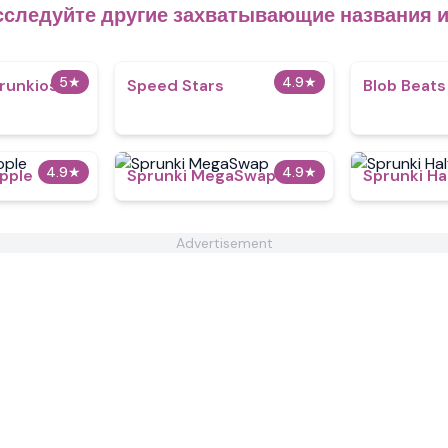
сследуйте другие захватывающие названия и
5
★
4.9
★
runkios
​​Speed Stars​
Blob Beats​
4.9
★
4.9
★
pple
Sprunki MegaSwap
Sprunki Ha
Advertisement