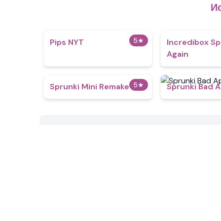
И
5
★
Pips NYT
Incredibox Sp
Again
5
★
Sprunki Mini Remake
Sprunki Bad A