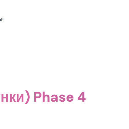
l!
нки) Phase 4