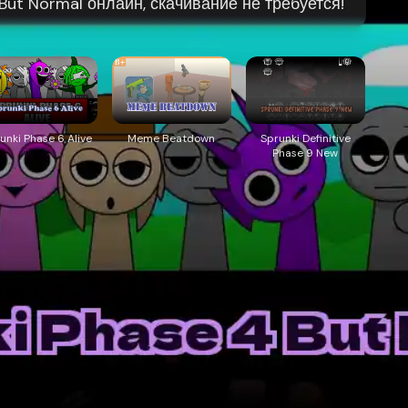
 But Normal онлайн, скачивание не требуется!
unki Phase 6 Alive
Meme Beatdown
Sprunki Definitive
Phase 9 New