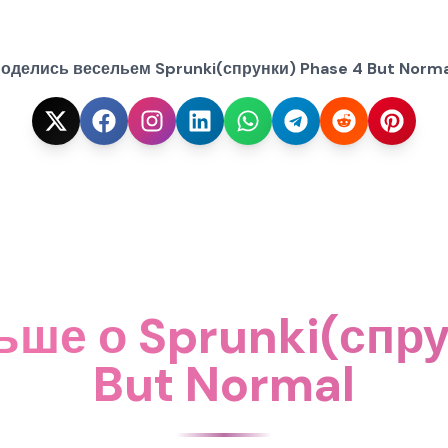
оделись весельем Sprunki(спрунки) Phase 4 But Norma
ьше о Sprunki(спру
But Normal