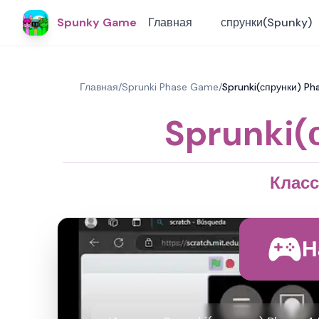
Spunky Game
Главная
спрунки(Spunky)
Главная
/
Sprunki Phase Game
/
Sprunki(спрунки) Ph
Sprunki(
Класс
Н