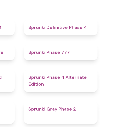
4.3
4.7
2
Sprunki Definitive Phase 4
4.8
5
ve
Sprunki Phase 777
4.6
4.9
d
Sprunki Phase 4 Alternate
Edition
4.7
4.7
Sprunki Gray Phase 2