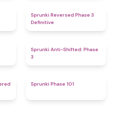
4.7
4.3
Sprunki Reversed Phase 3
Definitive
4.8
4.3
Sprunki Anti-Shifted: Phase
3
4.7
4.8
ered
Sprunki Phase 101