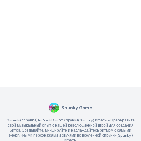
Spunky Game
Sprunki(спрунки) InCrediBox от спрунки(Spunky) играть - Преобразите
свой музыкальный опыт с нашей революционной игрой для создания
битов. Создавайте, микшируйте и наслаждайтесь ритмом с самыми
энергичными персонажами и звуками во вселенной спрунки(Spunky)
играть!