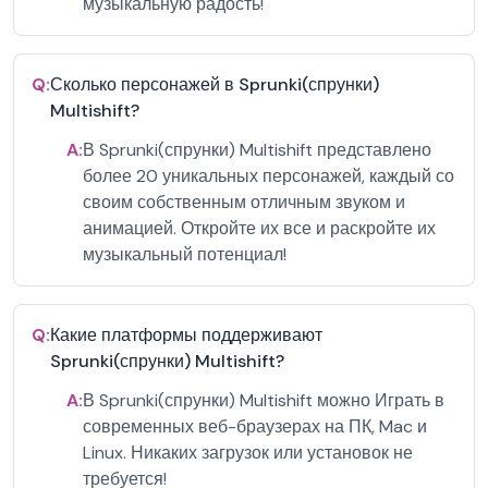
музыкальную радость!
Q:
Сколько персонажей в Sprunki(спрунки)
Multishift?
A:
В Sprunki(спрунки) Multishift представлено
более 20 уникальных персонажей, каждый со
своим собственным отличным звуком и
анимацией. Откройте их все и раскройте их
музыкальный потенциал!
Q:
Какие платформы поддерживают
Sprunki(спрунки) Multishift?
A:
В Sprunki(спрунки) Multishift можно Играть в
современных веб-браузерах на ПК, Mac и
Linux. Никаких загрузок или установок не
требуется!