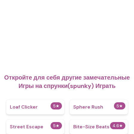
Откройте для себя другие замечательные
Игры на спрунки(spunky) Играть
5
★
5
★
Loaf Clicker
Sphere Rush
5
★
4.6
★
Street Escape
Bite-Size Beats