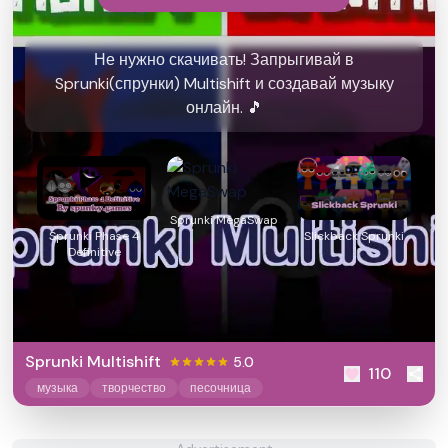
Не нужно скачивать! Запрыгивай в
Sprunki(спрунки) Multishift и создавай музыку
онлайн. 🎵
Sprunki MegaSwap
Sprunki Phase 4
Slickback Sprunki
Definitive
Sprunki Multishift
5.0
110
музыка
творчество
песочница