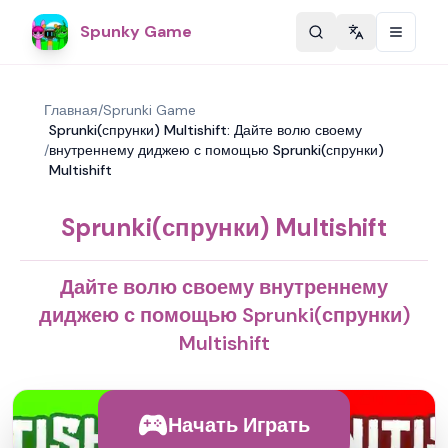
Spunky Game
Change langu
Главная
/
Sprunki Game
Sprunki(спрунки) Multishift: Дайте волю своему
/
внутреннему диджею с помощью Sprunki(спрунки)
Multishift
Sprunki(спрунки) Multishift
Дайте волю своему внутреннему
диджею с помощью Sprunki(спрунки)
Multishift
Начать Играть