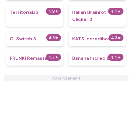
4.9
★
4.4
★
Territorial.io
Italian Brainrot
Clicker 2
4.3
★
4.3
★
G-Switch 3
KATS Incredibox
4.7
★
4.4
★
FRUNKI Remastered
Banana IncrediBox
Advertisement