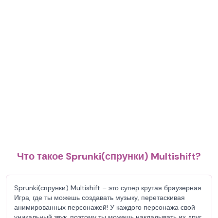
Что такое Sprunki(спрунки) Multishift?
Sprunki(спрунки) Multishift – это супер крутая браузерная
Игра, где ты можешь создавать музыку, перетаскивая
анимированных персонажей! У каждого персонажа свой
уникальный звук, поэтому ты можешь накладывать их друг