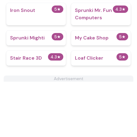
5
★
4.3
★
Iron Snout
Sprunki Mr. Fun
Computers
5
★
5
★
Sprunki Mighti
My Cake Shop
4.3
★
5
★
Stair Race 3D
Loaf Clicker
Advertisement