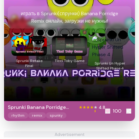
играть в Sprunki(спрунки) Banana Porridge
Remix онлайн, загрузки не нужны!
Sprunki Retake
Ticci Toby Game
Sprunki Un Hyper
Final
Shifted Phase 4
Sprunki Banana Porridge
4.8
100
Remix
rhythm
remix
spunky
Advertisement