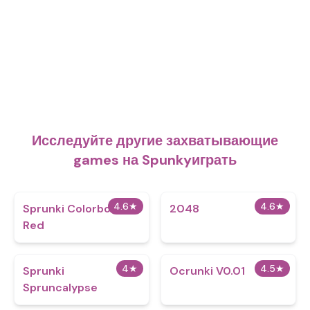
Исследуйте другие захватывающие
games на Spunkyиграть
4.6
★
4.6
★
Sprunki Colorbox
2048
Red
4
★
4.5
★
Sprunki
Ocrunki V0.01
Spruncalypse