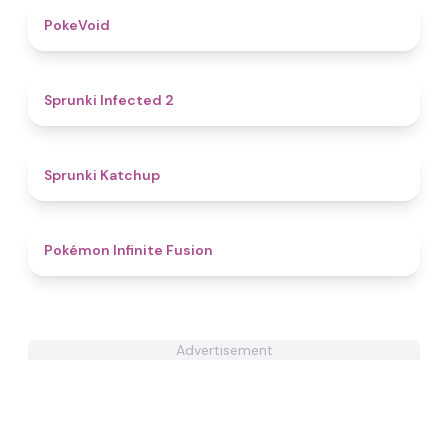
4.8
PokeVoid​
5
Sprunki Infected 2
4
Sprunki Katchup
4.9
Pokémon Infinite Fusion
Advertisement