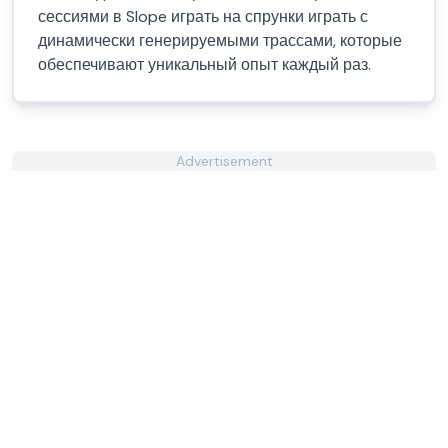
сессиями в Slope играть на спрунки играть с
динамически генерируемыми трассами, которые
обеспечивают уникальный опыт каждый раз.
Advertisement