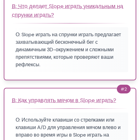
В:
Что делает Slope играть уникальным на
спрунки играть?
О:
Slope играть на спрунки играть предлагает
захватывающий бесконечный бег с
динамичным 3D-окружением и сложными
препятствиями, которые проверяют ваши
рефлексы.
#
2
В:
Как управлять мячом в Slope играть?
О:
Используйте клавиши со стрелками или
клавиши A/D для управления мячом влево и
вправо во время игры в Slope играть на