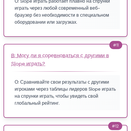
О:
Slope играть работает плавно на спрунки
играть через любой современный веб-
браузер без необходимости в специальном
оборудовании или загрузках.
#
11
В:
Могу ли я соревноваться с другими в
Slope играть?
О:
Сравнивайте свои результаты с другими
игроками через таблицы лидеров Slope играть
на спрунки играть, чтобы увидеть свой
глобальный рейтинг.
#
12