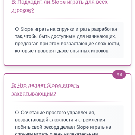
В:
Подходит ли Slope играть для всех
игроков?
О:
Slope играть на спрунки играть разработан
так, чтобы быть доступным для начинающих,
предлагая при этом возрастающие сложности,
которые проверят даже опытных игроков.
#
8
В:
Что делает Slope играть
захватывающим?
О:
Сочетание простого управления,
возрастающей сложности и стремления
побить свой рекорд делает Slope играть на
спрунки играть очень увлекательным.