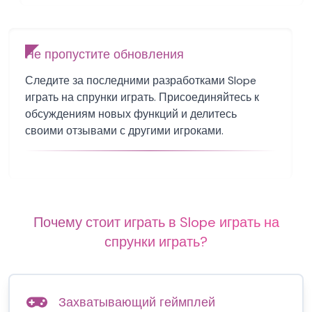
Не пропустите обновления
Следите за последними разработками Slope
играть на спрунки играть. Присоединяйтесь к
обсуждениям новых функций и делитесь
своими отзывами с другими игроками.
Почему стоит играть в Slope играть на
спрунки играть?
Захватывающий геймплей