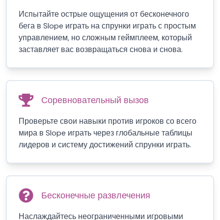
Испытайте острые ощущения от бесконечного
бега в Slope играть на спрунки играть с простым
управлением, но сложным геймплеем, который
заставляет вас возвращаться снова и снова.
Соревновательный вызов
Проверьте свои навыки против игроков со всего
мира в Slope играть через глобальные таблицы
лидеров и систему достижений спрунки играть.
Бесконечные развлечения
Наслаждайтесь неограниченными игровыми