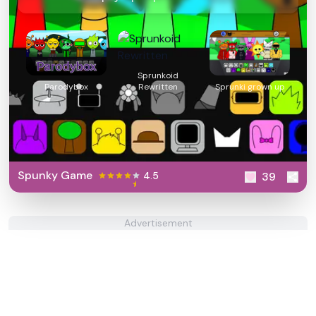
Sprunkoid
Rewritten
Parodybox
Sprunki grown up
Spunky Game
4.5
39
Advertisement