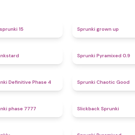
5
sprunki 15
Sprunki grown up
4.6
nkstard
Sprunki Pyramixed 0.9
4.7
nki Definitive Phase 4
Sprunki Chaotic Good
5
nki phase 7777
Slickback Sprunki
4.7