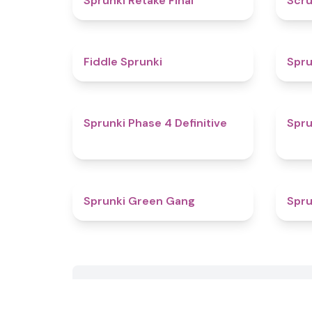
Sprunki Retake Final
Scru
4.4
Fiddle Sprunki
Spru
4.6
Sprunki Phase 4 Definitive
Spru
4.8
Sprunki Green Gang
Spru