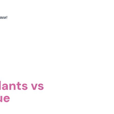
ями!
ants vs
ue