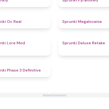
nkly
Sprunki Pyramixed
4.5
nki Oc Real
Sprunki Megalovania
4.4
nki Lore Mod
Sprunki Deluxe Retake
4.8
nki Phase 3 Definitive
Advertisement