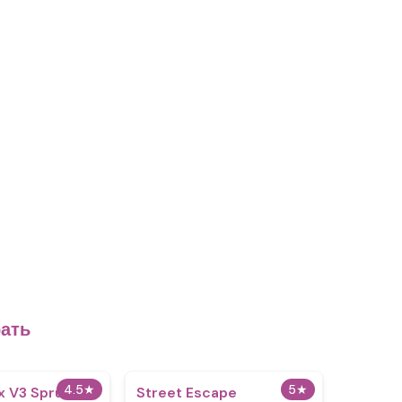
рать
4.5
★
5
★
x V3 Sprunki
Street Escape