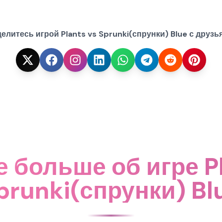
елитесь игрой Plants vs Sprunki(спрунки) Blue с друзь
е больше об игре Pl
prunki(спрунки) Bl