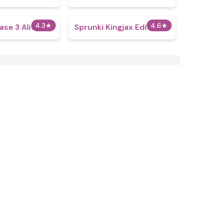
4.3
★
4.6
★
ase 3 Alive
Sprunki Kingjax Edition