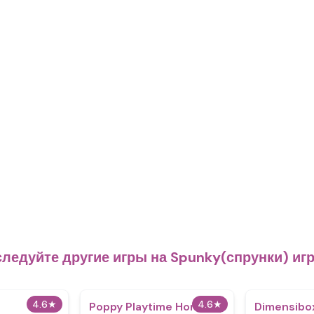
ледуйте другие игры на Spunky(спрунки) иг
4.6
★
4.6
★
Poppy Playtime Horror
Dimensibo