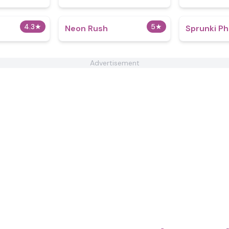
4.3
★
5
★
Neon Rush
Sprunki Ph
Advertisement