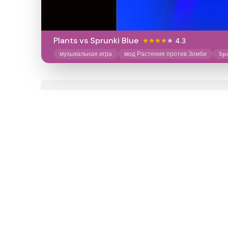
Plants vs Sprunki Blue
4.3
музыкальная игра
мод Растения против Зомби
Sp