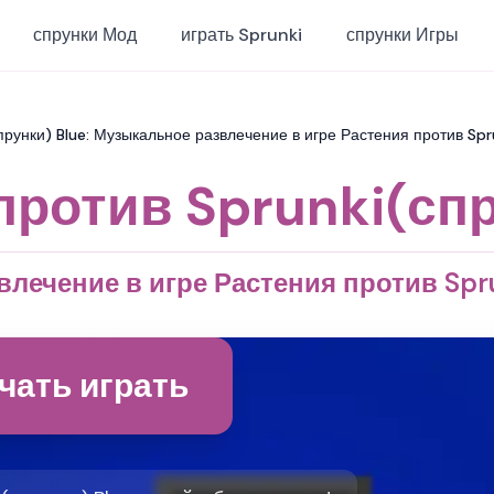
спрунки Мод
играть Sprunki
спрунки Игры
прунки) Blue: Музыкальное развлечение в игре Растения против Spru
против Sprunki(спр
лечение в игре Растения против Spru
чать играть