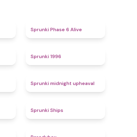
4.4
4.8
Sprunki Phase 6 Alive
4.7
5
Sprunki 1996
4.3
4.9
Sprunki midnight upheaval
4.4
4.3
Sprunki Ships
4.3
4.3