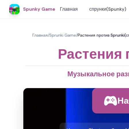
Spunky Game
Главная
спрунки(Spunky)
Главная
/
Sprunki Game
/
Растения против Sprunki(с
Растения 
Музыкальное разв
На