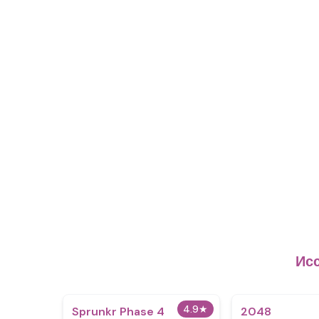
Исс
4.9
★
Sprunkr Phase 4
2048