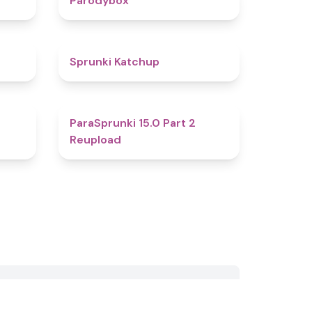
Parodybox
4.5
4
Sprunki Katchup
4.1
4.7
ParaSprunki 15.0 Part 2
Reupload