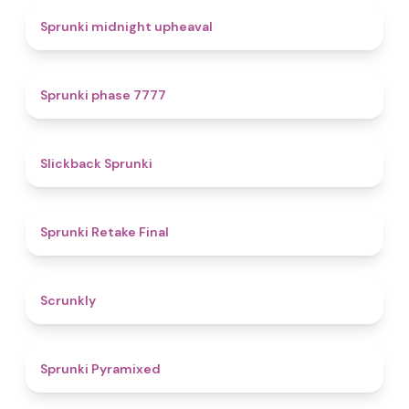
4.9
Sprunki midnight upheaval
5
Sprunki phase 7777
4.4
Slickback Sprunki
4.8
Sprunki Retake Final
4.7
Scrunkly
4.3
Sprunki Pyramixed