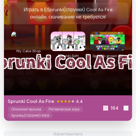
Играть в ESprunki(спрунки) Cool As Fire
онлайн, скачивание не требуется!
My Cake Shop
Sprunki Soft
Sprunki grown up
Sprunki Cool As Fire
4.4
164
Огненная музыка
Ритмическая игра
Spunky(спрунки) игра
Advertisement