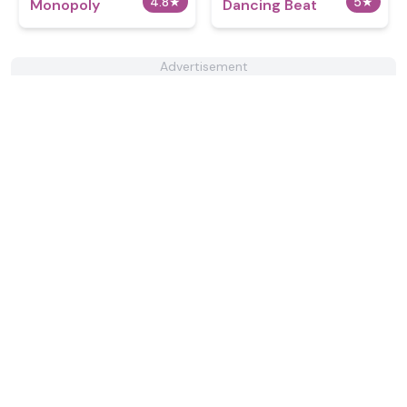
4.8
★
5
★
Monopoly
Dancing Beat
Advertisement