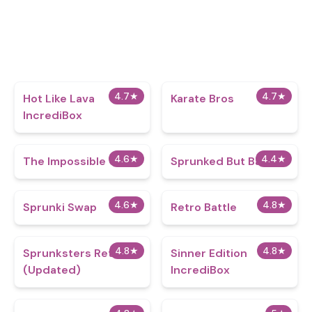
4.7
★
4.7
★
Hot Like Lava
Karate Bros
IncrediBox
4.6
★
4.4
★
The Impossible Quiz
Sprunked But Babies
4.6
★
4.8
★
Sprunki Swap
Retro Battle
4.8
★
4.8
★
Sprunksters Retake
Sinner Edition
(Updated)
IncrediBox