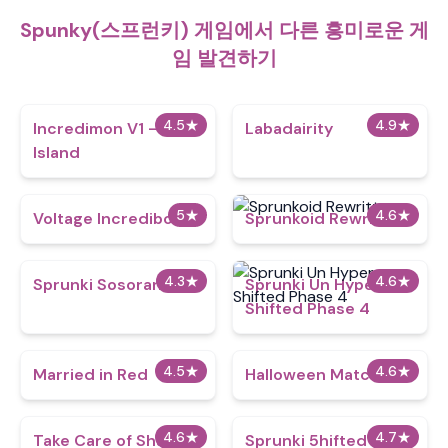
Spunky(스프런키) 게임에서 다른 흥미로운 게
임 발견하기
4.5
★
4.9
★
Incredimon V1 - Plant
Labadairity
Island
5
★
4.6
★
Voltage Incredibox
Sprunkoid Rewritten
4.3
★
4.6
★
Sprunki Sosoranki
Sprunki Un Hyper
Shifted Phase 4
4.5
★
4.6
★
Married in Red
Halloween Match 3
4.6
★
4.7
★
Take Care of Shadow
Sprunki 5hifted