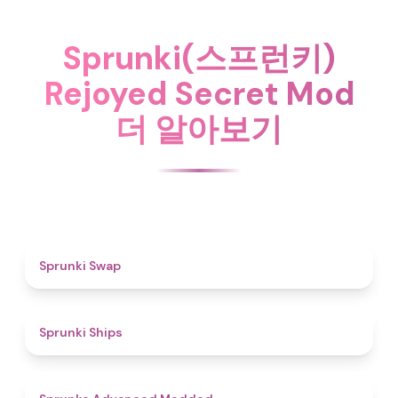
Sprunki(스프런키)
Rejoyed Secret Mod
더 알아보기
4.6
Sprunki Swap
4.3
Sprunki Ships
4.5