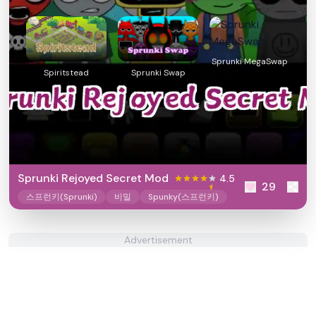
Sprunki MegaSwap
Spiritstead
Sprunki Swap
Sprunki Rejoyed Secret Mod
4.5
29
스프런키(Sprunki)
비밀
Spunky(스프런키)
Advertisement