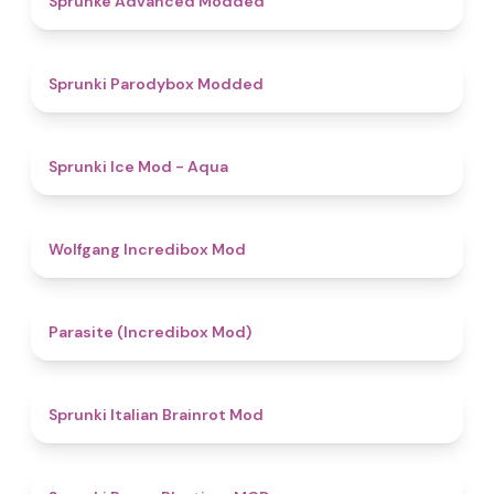
Sprunke Advanced Modded
4.8
Sprunki Parodybox Modded
4.9
Sprunki Ice Mod - Aqua
4.8
Wolfgang Incredibox Mod
4.4
Parasite (Incredibox Mod)
4.8
Sprunki Italian Brainrot Mod
5