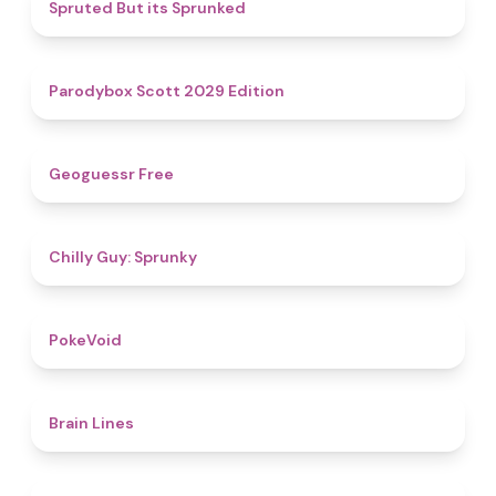
4.4
Spruted But its Sprunked
4.8
Parodybox Scott 2029 Edition
4.5
Geoguessr Free
4.8
Chilly Guy: Sprunky
4.8
PokeVoid​
4.4
Brain Lines