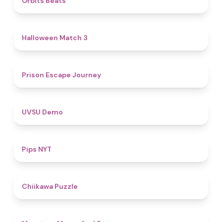
Orbits Beats
4.6
Halloween Match 3
4.7
Prison Escape Journey
4.8
UVSU Demo
5
Pips NYT
4.6
Chiikawa Puzzle
5