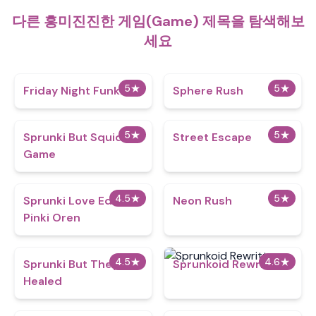
다른 흥미진진한 게임(Game) 제목을 탐색해보
세요
5
★
5
★
Friday Night Funkin
Sphere Rush
5
★
5
★
Sprunki But Squid
Street Escape
Game
4.5
★
5
★
Sprunki Love Edition
Neon Rush
Pinki Oren
4.5
★
4.6
★
Sprunki But They Got
Sprunkoid Rewritten
Healed