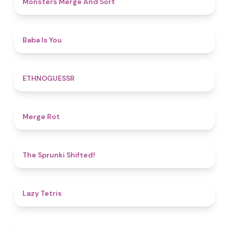
Monsters Merge And Sort
4.5
Baba Is You
4.9
ETHNOGUESSR
4.9
Merge Rot
4.9
The Sprunki Shifted!
4.8
Lazy Tetris