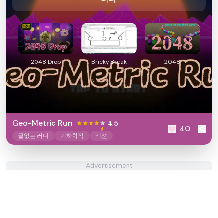
2048 Drop
Bricky Break
2048
Geo-Metric Run
4.5
40
끝없는 러너
기하학적
액션
Advertisement