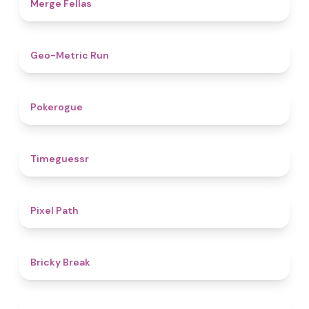
4.4
Merge Fellas
4.5
Geo-Metric Run
4.8
Pokerogue
4.9
Timeguessr
5
Pixel Path
4.7
Bricky Break