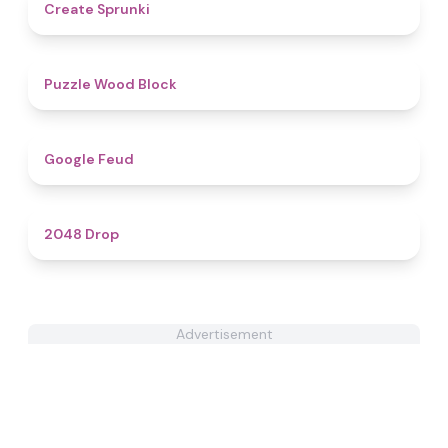
4.8
Create Sprunki​
4.6
Puzzle Wood Block
4.8
Google Feud
4.9
2048 Drop
Advertisement