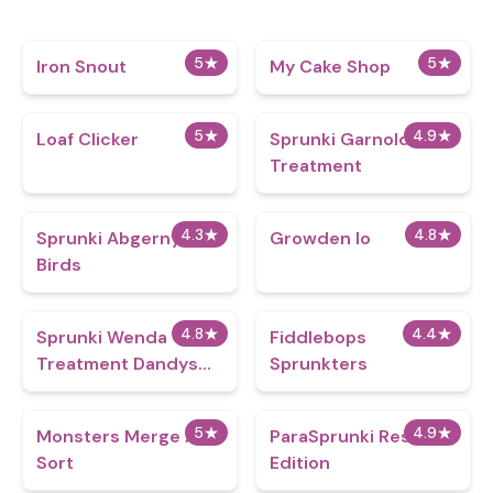
5
★
5
★
Iron Snout
My Cake Shop
5
★
4.9
★
Loaf Clicker
Sprunki Garnold
Treatment
4.3
★
4.8
★
Sprunki Abgerny
Growden Io
Birds
4.8
★
4.4
★
Sprunki Wenda
Fiddlebops
Treatment Dandys
Sprunkters
World Style
5
★
4.9
★
Monsters Merge And
ParaSprunki Reskin
Sort
Edition