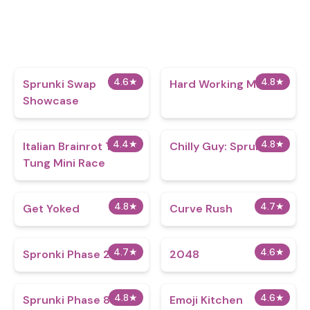
4.6
★
4.8
★
Sprunki Swap
Hard Working Man
Showcase
4.4
★
4.8
★
Italian Brainrot Tung
Chilly Guy: Sprunky
Tung Mini Race
4.8
★
4.7
★
Get Yoked
Curve Rush
4.7
★
4.6
★
Spronki Phase 2
2048
4.8
★
4.6
★
Sprunki Phase 888
Emoji Kitchen