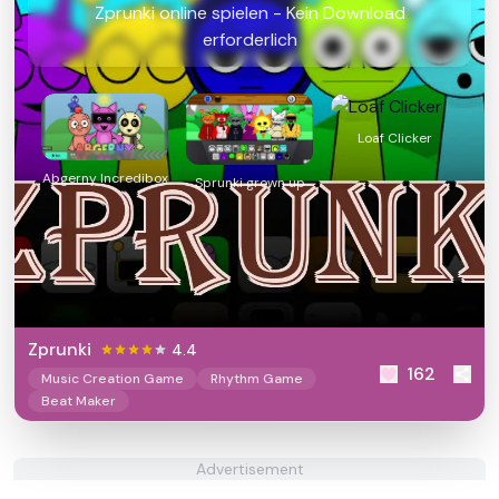
Zprunki online spielen - Kein Download
erforderlich
Loaf Clicker
Abgerny Incredibox
Sprunki grown up
Zprunki
4.4
162
Music Creation Game
Rhythm Game
Beat Maker
Advertisement