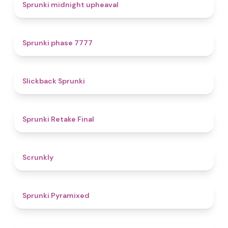
4.9
Sprunki midnight upheaval
5
Sprunki phase 7777
4.4
Slickback Sprunki
4.8
Sprunki Retake Final
4.7
Scrunkly
4.3
Sprunki Pyramixed