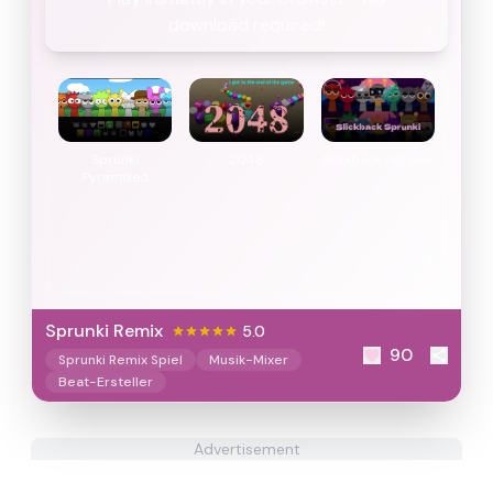
download required!
Sprunki
2048
Slickback Sprunki
Pyramixed
Sprunki Remix
5.0
90
Sprunki Remix Spiel
Musik-Mixer
Beat-Ersteller
Advertisement