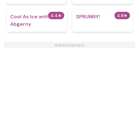
4.4
★
4.8
★
Cool As Ice with
SPRUNNY!
Abgerny
Advertisement