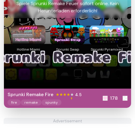
Spiele Sprunki Remake Feuer sofort online. Kein
Herunterladen erforderlich!
Hotline Miami
Sprunki Swap
Sprunki Pyramixed
Sprunki Remake Fire
4.5
178
fire
remake
spunky
Advertisement