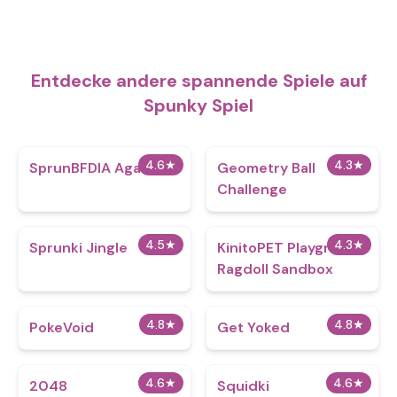
Entdecke andere spannende Spiele auf
Spunky Spiel
4.6
★
4.3
★
SprunBFDIA Again
Geometry Ball
Challenge
4.5
★
4.3
★
Sprunki Jingle
KinitoPET Playground
Ragdoll Sandbox
4.8
★
4.8
★
PokeVoid​
Get Yoked
4.6
★
4.6
★
2048
Squidki