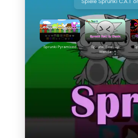
Spiele Sprunki C.A.T o
Sprunki Pyramixed
Sprunki Beat Up
Sp
Wenda