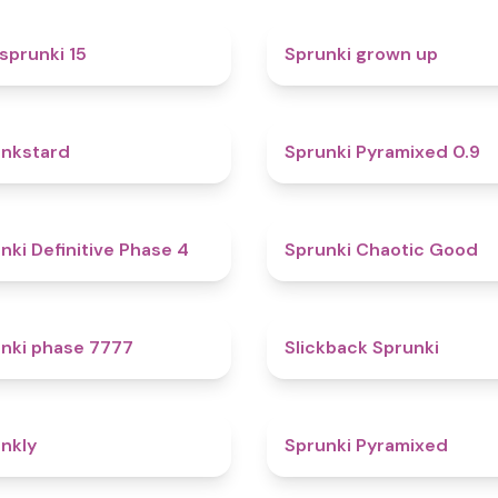
5
sprunki 15
Sprunki grown up
4.6
nkstard
Sprunki Pyramixed 0.9
4.7
nki Definitive Phase 4
Sprunki Chaotic Good
5
nki phase 7777
Slickback Sprunki
4.7
nkly
Sprunki Pyramixed