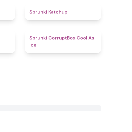
4.5
4
Sprunki Katchup
4.9
4.7
Sprunki CorruptBox Cool As
Ice