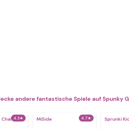
ecke andere fantastische Spiele auf Spunky
4.3
★
4.7
★
 Challenge
MiSide
Sprunki Ki