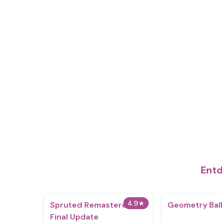
Entd
4.9
★
Spruted Remastered
Geometry Ball
Final Update