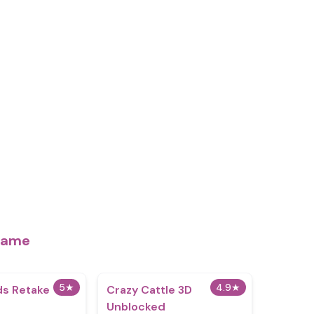
 Game
5
★
4.9
★
ds Retake
Crazy Cattle 3D
Unblocked