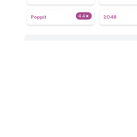
4.4
★
Poppit​
2048