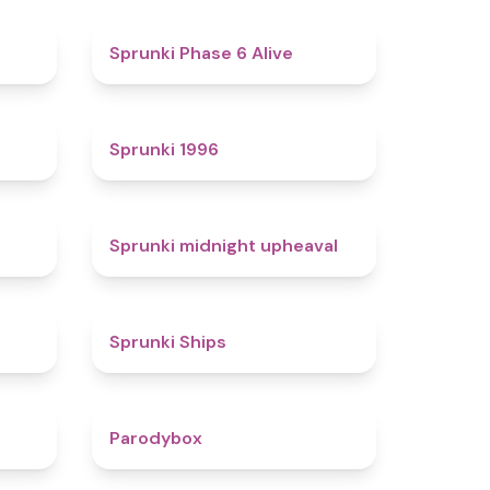
4.4
4.8
Sprunki Phase 6 Alive
4.7
5
Sprunki 1996
4.3
4.9
Sprunki midnight upheaval
4.4
4.3
Sprunki Ships
4.3
4.3
Parodybox