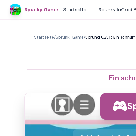
Spunky Game
Startseite
Spunky InCredi
Startseite
/
Sprunki Game
/
Sprunki C.A.T: Ein schnurr
Ein sch
Sp