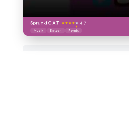
Sprunki C.A.T
4.7
Musik
Katzen
Remix