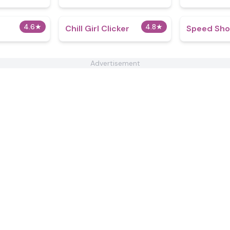
4.6
★
4.8
★
Chill Girl Clicker
Speed Sho
Advertisement