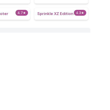
4.7
★
4.3
★
oter
Sprinkle XZ Edition