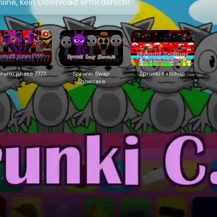
nline, kein Download erforderlich!
runki phase 7777
Sprunki Swap
Sprunki Katchup
Showcase