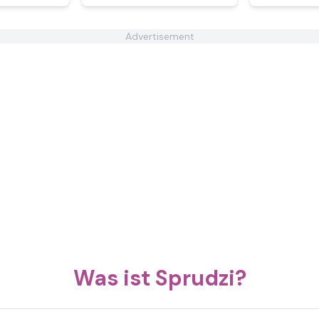
Advertisement
Was ist Sprudzi?