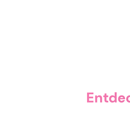
Entdec