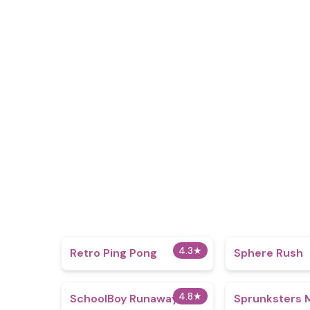
4.3
★
Retro Ping Pong
Sphere Rush
4.8
★
SchoolBoy Runaway
Sprunksters 