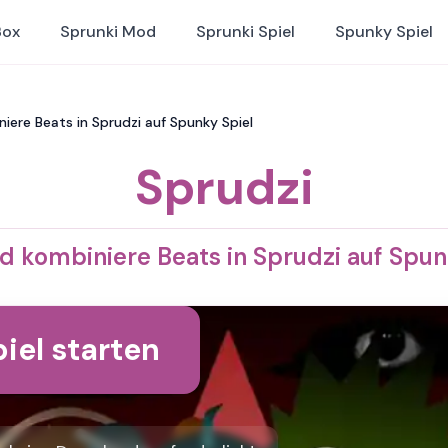
Box
Sprunki Mod
Sprunki Spiel
Spunky Spiel
iere Beats in Sprudzi auf Spunky Spiel
Sprudzi
d kombiniere Beats in Sprudzi auf Spun
iel starten