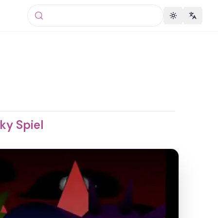
Toggle theme
Change 
ky Spiel