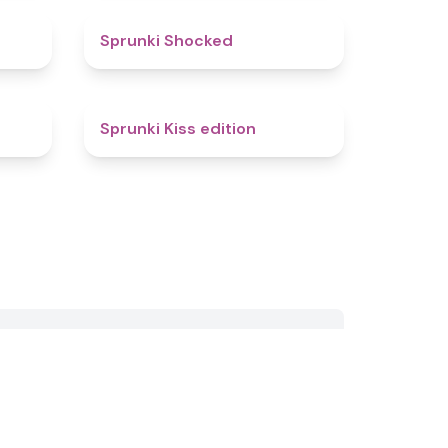
5
4.5
Sprunki Shocked
4.6
4.5
Sprunki Kiss edition