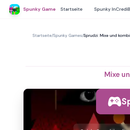
Spunky Game
Startseite
Spunky InCredi
Startseite
/
Spunky Games
/
Sprudzi: Mixe und kombin
Mixe un
Sp