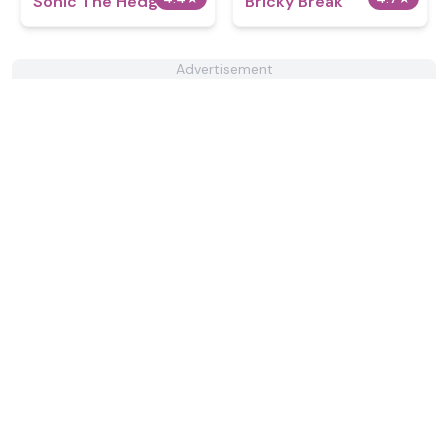
Sonic The Hedgehog
Bricky Break
Advertisement