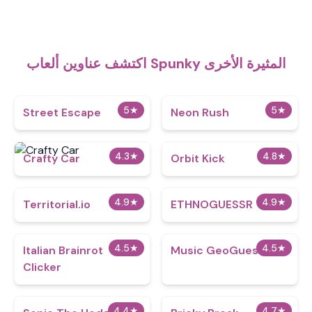
اكتشف عناوين ألعاب Spunky المثيرة الأخرى
5
★
5
★
Street Escape
Neon Rush
4.3
★
4.8
★
Crafty Car
Orbit Kick
4.9
★
4.9
★
Territorial.io
ETHNOGUESSR
4.5
★
4.5
★
Italian Brainrot
Music GeoGuesser
Clicker
4.4
★
4.7
★