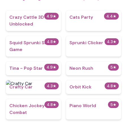
4.9
★
4.4
★
Crazy Cattle 3D
Cats Party
Unblocked
4.8
★
4.3
★
Squid Sprunki Slither
Sprunki Clicker
Game
4.9
★
5
★
Tina - Pop Star
Neon Rush
4.3
★
4.8
★
Crafty Car
Orbit Kick
4.8
★
5
★
Chicken Jockey
Piano World
Combat