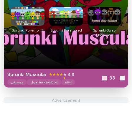
Sprunki Pokemon 2
Sprunki Pyramixed
Sprunki Swap
Showcase
Sprunki Muscular
4.9
33
إيقاع
تعديل incredibox
موسيقى
Advertisement