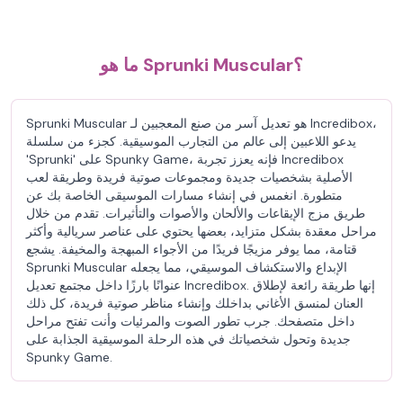
ما هو Sprunki Muscular؟
Sprunki Muscular هو تعديل آسر من صنع المعجبين لـ Incredibox،
يدعو اللاعبين إلى عالم من التجارب الموسيقية. كجزء من سلسلة
'Sprunki' على Spunky Game، فإنه يعزز تجربة Incredibox
الأصلية بشخصيات جديدة ومجموعات صوتية فريدة وطريقة لعب
متطورة. انغمس في إنشاء مسارات الموسيقى الخاصة بك عن
طريق مزج الإيقاعات والألحان والأصوات والتأثيرات. تقدم من خلال
مراحل معقدة بشكل متزايد، بعضها يحتوي على عناصر سريالية وأكثر
قتامة، مما يوفر مزيجًا فريدًا من الأجواء المبهجة والمخيفة. يشجع
Sprunki Muscular الإبداع والاستكشاف الموسيقي، مما يجعله
عنوانًا بارزًا داخل مجتمع تعديل Incredibox. إنها طريقة رائعة لإطلاق
العنان لمنسق الأغاني بداخلك وإنشاء مناظر صوتية فريدة، كل ذلك
داخل متصفحك. جرب تطور الصوت والمرئيات وأنت تفتح مراحل
جديدة وتحول شخصياتك في هذه الرحلة الموسيقية الجذابة على
Spunky Game.