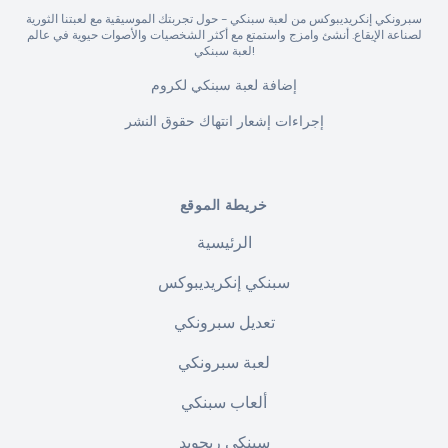
سبرونكي إنكريديبوكس من لعبة سبنكي - حول تجربتك الموسيقية مع لعبتنا الثورية
لصناعة الإيقاع. أنشئ وامزج واستمتع مع أكثر الشخصيات والأصوات حيوية في عالم
لعبة سبنكي!
إضافة لعبة سبنكي لكروم
إجراءات إشعار انتهاك حقوق النشر
خريطة الموقع
الرئيسية
سبنكي إنكريديبوكس
تعديل سبرونكي
لعبة سبرونكي
ألعاب سبنكي
سبنكي ريجويد