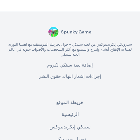
Spunky Game
سبرونكي إنكريديبوكس من لعبة سبنكي - حول تجربتك الموسيقية مع لعبتنا الثورية
لصناعة الإيقاع. أنشئ وامزج واستمتع مع أكثر الشخصيات والأصوات حيوية في عالم
لعبة سبنكي!
إضافة لعبة سبنكي لكروم
إجراءات إشعار انتهاك حقوق النشر
خريطة الموقع
الرئيسية
سبنكي إنكريديبوكس
تعديل سبرونكي