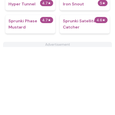
4.7
★
5
★
Hyper Tunnel
Iron Snout
4.7
★
4.6
★
Sprunki Phase
Sprunki Satellite
Mustard
Catcher
Advertisement