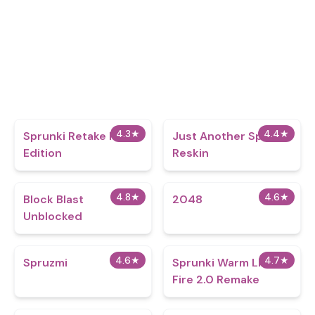
4.3
★
4.4
★
Sprunki Retake Hd
Just Another Sprunki
Edition
Reskin
4.8
★
4.6
★
Block Blast
2048
Unblocked
4.6
★
4.7
★
Spruzmi
Sprunki Warm Like
Fire 2.0 Remake