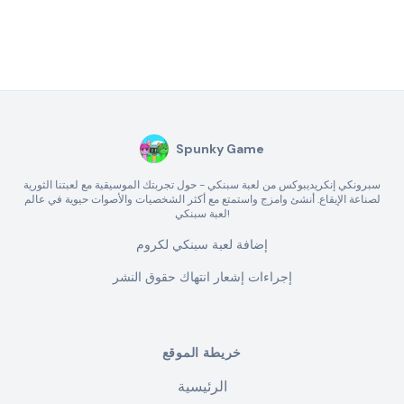
Spunky Game
سبرونكي إنكريديبوكس من لعبة سبنكي - حول تجربتك الموسيقية مع لعبتنا الثورية
لصناعة الإيقاع. أنشئ وامزج واستمتع مع أكثر الشخصيات والأصوات حيوية في عالم
لعبة سبنكي!
إضافة لعبة سبنكي لكروم
إجراءات إشعار انتهاك حقوق النشر
خريطة الموقع
الرئيسية