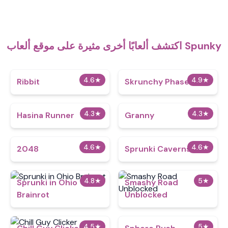
اكتشف ألعابًا أخرى مثيرة على موقع ألعاب Spunky
4.6
★
4.9
★
Ribbit
Skrunchy Phase 3
4.3
★
4.3
★
Hasina Runner
Granny
4.6
★
4.6
★
2048
Sprunki Caverns
4.8
★
5
★
Sprunki in Ohio
Smashy Road
Brainrot
Unblocked
4.5
★
5
★