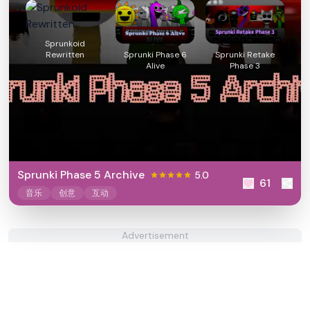
Sprunkoid
Rewritten
Sprunki Phase 6
Sprunki Retake
Alive
Phase 3
Sprunki Phase 5 Archive
5.0
61
音乐
创意
互动
Advertisement