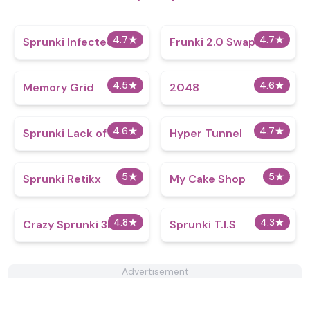
4.7
★
4.7
★
Sprunki Infected Z
Frunki 2.0 Swap​
4.5
★
4.6
★
Memory Grid
2048
4.6
★
4.7
★
Sprunki Lack of Sleep
Hyper Tunnel
5
★
5
★
Sprunki Retikx
My Cake Shop
4.8
★
4.3
★
Crazy Sprunki 3D
Sprunki T.I.S
Advertisement