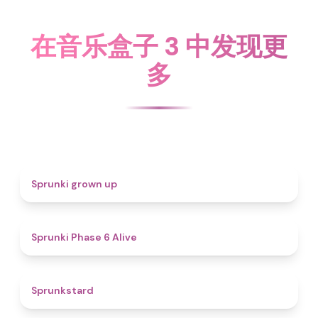
在音乐盒子 3 中发现更
多
4.4
Sprunki grown up
4.8
Sprunki Phase 6 Alive
4.6
Sprunkstard