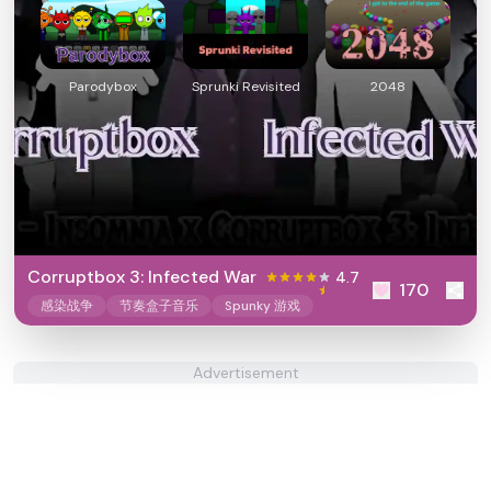
Parodybox
Sprunki Revisited
2048
Corruptbox 3: Infected War
4.7
170
感染战争
节奏盒子音乐
Spunky 游戏
Advertisement