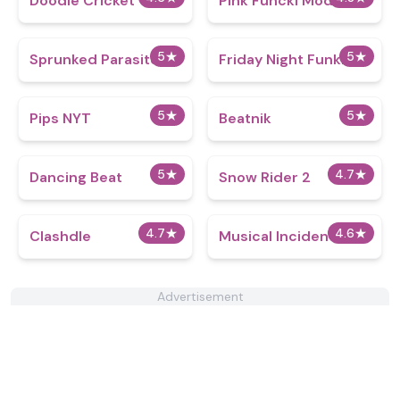
Doodle Cricket
Pink Funcki Mod
5
★
5
★
Sprunked Parasite
Friday Night Funkin
5
★
5
★
Pips NYT
Beatnik
5
★
4.7
★
Dancing Beat
Snow Rider 2
4.7
★
4.6
★
Clashdle
Musical Incidents
Advertisement