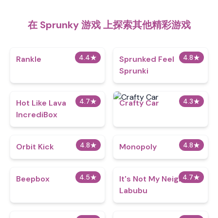
在 Sprunky 游戏 上探索其他精彩游戏
4.4
★
4.8
★
Rankle
Sprunked Feel
Sprunki
4.7
★
4.3
★
Hot Like Lava
Crafty Car
IncrediBox
4.8
★
4.8
★
Orbit Kick
Monopoly
4.5
★
4.7
★
Beepbox
It's Not My Neighbor:
Labubu