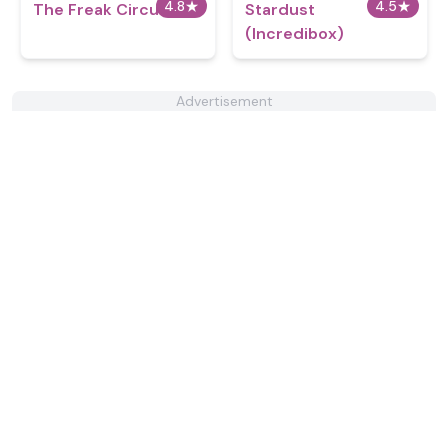
4.8
★
4.5
★
The Freak Circus
Stardust
(Incredibox)
Advertisement