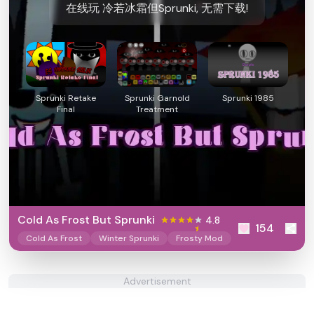
在线玩 冷若冰霜但Sprunki, 无需下载!
Sprunki Retake
Sprunki Garnold
Sprunki 1985
Final
Treatment
Cold As Frost But Sprunki
4.8
154
Cold As Frost
Winter Sprunki
Frosty Mod
Advertisement