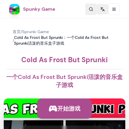
Spunky Game
Change langu
首页
/
Sprunki Game
Cold As Frost But Sprunki：一个Cold As Frost But
/
Sprunki活泼的音乐盒子游戏
Cold As Frost But Sprunki
一个Cold As Frost But Sprunki活泼的音乐盒
子游戏
开始游戏