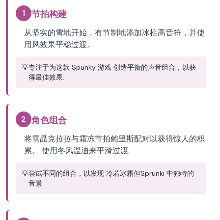
1
节拍构建
从坚实的雪地开始，有节制地添加冰柱高音符，并使
用风效果平稳过渡。
💡
专注于为这款 Spunky 游戏 创造平衡的声音组合，以获
得最佳效果.
2
角色组合
将雪晶克拉拉与霜冻节拍鲍里斯配对以获得惊人的积
累。 使用冬风温迪来平滑过渡.
💡
尝试不同的组合，以发现 冷若冰霜但Sprunki 中独特的
音景.