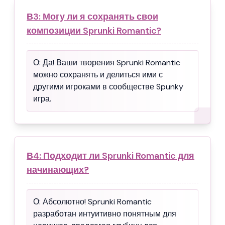
В
3
:
Могу ли я сохранять свои
композиции Sprunki Romantic?
О:
Да! Ваши творения Sprunki Romantic
можно сохранять и делиться ими с
другими игроками в сообществе Spunky
игра.
В
4
:
Подходит ли Sprunki Romantic для
начинающих?
О:
Абсолютно! Sprunki Romantic
разработан интуитивно понятным для