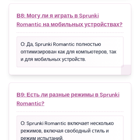
В
8
:
Могу ли я играть в Sprunki
Romantic на мобильных устройствах?
О:
Да, Sprunki Romantic полностью
оптимизирован как для компьютеров, так
и для мобильных устройств.
В
9
:
Есть ли разные режимы в Sprunki
Romantic?
О:
Sprunki Romantic включает несколько
режимов, включая свободный стиль и
режим испытаний.