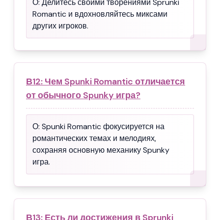
О:
Делитесь своими творениями Sprunki
Romantic и вдохновляйтесь миксами
других игроков.
В
12
:
Чем Spunki Romantic отличается
от обычного Spunky игра?
О:
Spunki Romantic фокусируется на
романтических темах и мелодиях,
сохраняя основную механику Spunky
игра.
В
13
:
Есть ли достижения в Sprunki