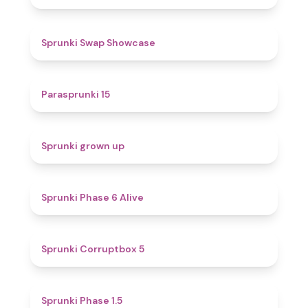
4.6
Sprunki Swap Showcase
5
Parasprunki 15
4.4
Sprunki grown up
4.8
Sprunki Phase 6 Alive
4.9
Sprunki Corruptbox 5
4.7
Sprunki Phase 1.5