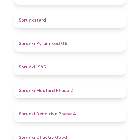
4.6
Sprunkstard
4.7
Sprunki Pyramixed 0.9
5
Sprunki 1996
4.3
Sprunki Mustard Phase 2
4.7
Sprunki Definitive Phase 4
4.3
Sprunki Chaotic Good