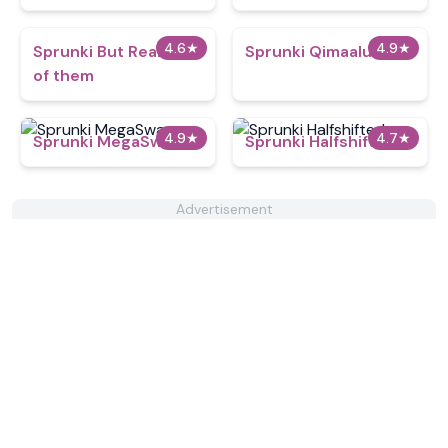
4.6
★
4.9
★
Sprunki But Realistic
Sprunki Qimaalutit
of them
4.9
★
4.7
★
Sprunki MegaSwap
Sprunki Halfshifted
Advertisement