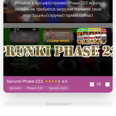
Играйте в Sprunki(спрунки) Phase 222 играть
онлайн, не требуется загрузок! Начните свою
игру Spunky(спрунки) прямо сейчас!
Sprunki Definitive
Stickman Empires
Sprunki Phase 9
Phase 9 New
Alive And
Malediction
Sprunki Phase 222
4.6
75
Sprunki
Phase 222
Spunky игра
Advertisement