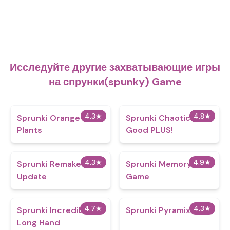
Исследуйте другие захватывающие игры
на спрунки(spunky) Game
4.3
★
4.8
★
Sprunki Orange vs
Sprunki Chaotic
Plants
Good PLUS!
4.3
★
4.9
★
Sprunki Remake 2 5th
Sprunki Memory
Update
Game
4.7
★
4.3
★
Sprunki Incredibox:
Sprunki Pyramix
Long Hand