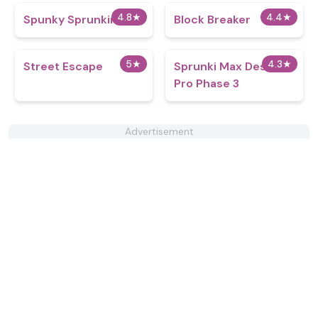
4.8
★
4.4
★
Spunky Sprunkin
Block Breaker
5
★
4.3
★
Street Escape
Sprunki Max Design
Pro Phase 3
Advertisement