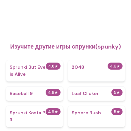
Изучите другие игры спрунки(spunky)
4.8
★
4.6
★
Sprunki But Everyone
2048
is Alive
4.6
★
5
★
Baseball 9
Loaf Clicker
4.9
★
5
★
Sprunki Kosta Phase
Sphere Rush
3