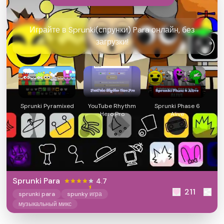
Играйте в Sprunki(спрунки) Para онлайн, без
загрузки!
Sprunki Pyramixed
YouTube Rhythm
Sprunki Phase 6
Hero Pro
Alive
Sprunki Para
4.7
211
sprunki para
spunky игра
музыкальный микс