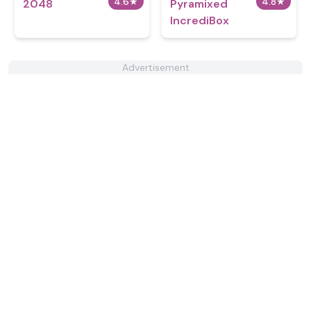
4.6
★
4.8
★
2048
Pyramixed
IncrediBox
Advertisement