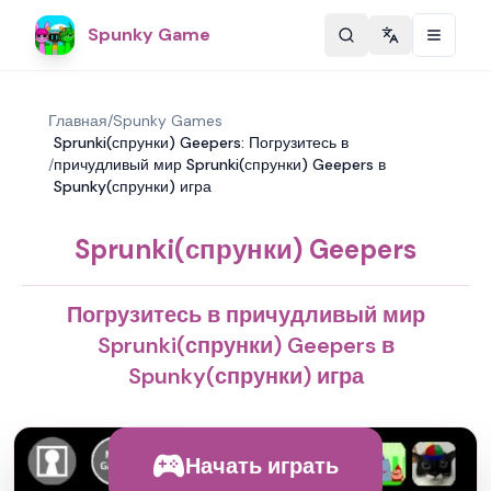
Spunky Game
Change langu
Главная
/
Spunky Games
Sprunki(спрунки) Geepers: Погрузитесь в
/
причудливый мир Sprunki(спрунки) Geepers в
Spunky(спрунки) игра
Sprunki(спрунки) Geepers
Погрузитесь в причудливый мир
Sprunki(спрунки) Geepers в
Spunky(спрунки) игра
Начать играть