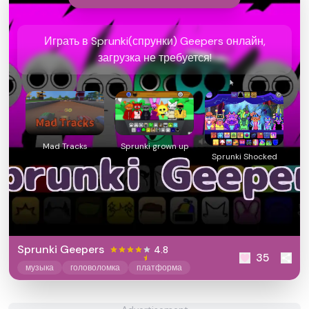
Играть в Sprunki(спрунки) Geepers онлайн,
загрузка не требуется!
Mad Tracks
Sprunki grown up
Sprunki Shocked
Sprunki Geepers
4.8
35
музыка
головоломка
платформа