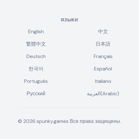
ЯЗЫКИ
English
中文
繁體中文
日本語
Deutsch
Français
한국어
Español
Português
Italiano
Русский
العربية(Arabic)
©
2026
spunky.games
Все права защищены.