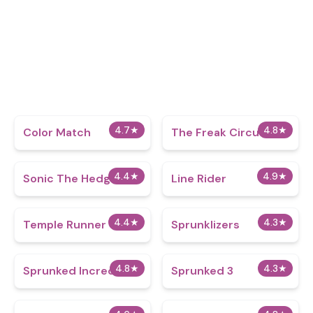
4.7
★
4.8
★
Color Match
The Freak Circus
4.4
★
4.9
★
Sonic The Hedgehog
Line Rider
4.4
★
4.3
★
Temple Runner
Sprunklizers
4.8
★
4.3
★
Sprunked IncrediBox
Sprunked 3