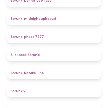
Sprunki Definitive Phase 4
4.9
Sprunki midnight upheaval
5
Sprunki phase 7777
4.4
Slickback Sprunki
4.8
Sprunki Retake Final
4.7
Scrunkly
4.3