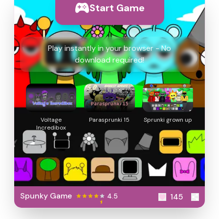
Start Game
Play instantly in your browser - No
download required!
Voltage
Parasprunki 15
Sprunki grown up
Incredibox
Spunky Game
4.5
145