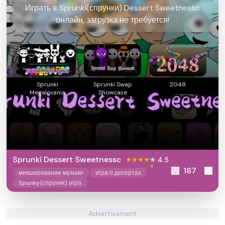
Играть в Sprunki(спрунки) Dessert Sweetnessc
онлайн, загрузка не требуется!
Sprunki
Sprunki Swap
2048
Megalovania
Showcase
Sprunki Dessert Sweetnessc
4.5
187
микширование музыки
игра о десертах
Spunky(спрунки) игра
Advertisement