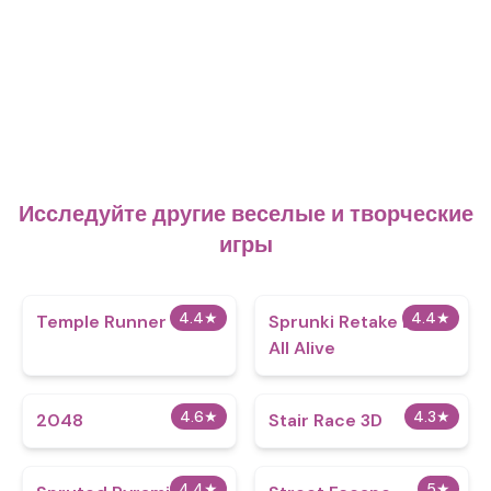
Исследуйте другие веселые и творческие
игры
4.4
★
4.4
★
Temple Runner
Sprunki Retake But
All Alive
4.6
★
4.3
★
2048
Stair Race 3D
4.4
★
5
★