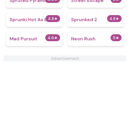
Spruted Pyramix
Street Escape
4.8
★
4.8
★
Sprunki Hot As Lava
Sprunked 2
4.6
★
5
★
Mad Pursuit
Neon Rush
Advertisement