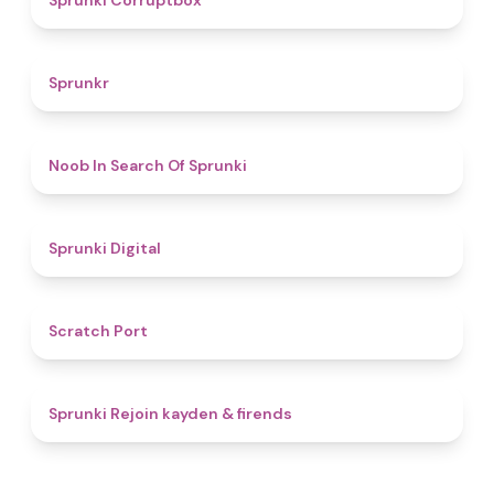
Sprunki Corruptbox
4.3
Sprunkr
4.8
Noob In Search Of Sprunki
4.9
Sprunki Digital
4.9
Scratch Port
4.7
Sprunki Rejoin kayden & firends