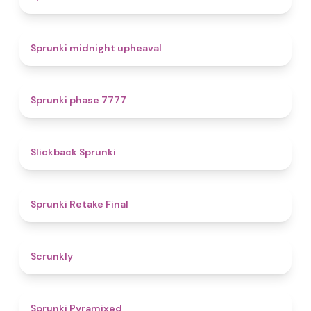
4.9
Sprunki midnight upheaval
5
Sprunki phase 7777
4.4
Slickback Sprunki
4.8
Sprunki Retake Final
4.7
Scrunkly
4.3
Sprunki Pyramixed