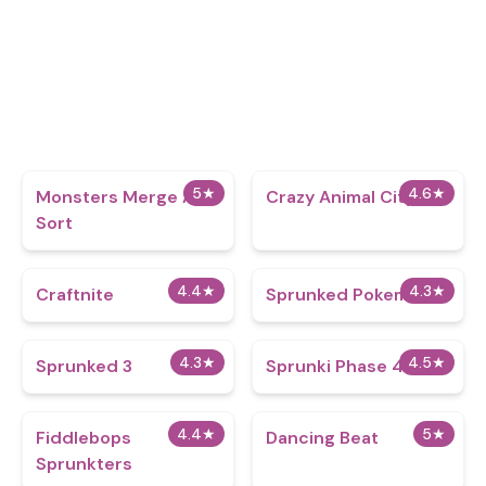
5
★
4.6
★
Monsters Merge And
Crazy Animal City
Sort
4.4
★
4.3
★
Craftnite
Sprunked Pokemon
4.3
★
4.5
★
Sprunked 3
Sprunki Phase 4
4.4
★
5
★
Fiddlebops
Dancing Beat
Sprunkters