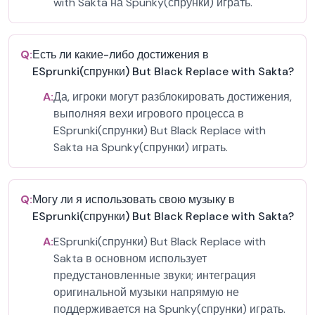
with Sakta на Spunky(спрунки) играть.
Q:
Есть ли какие-либо достижения в
ESprunki(спрунки) But Black Replace with Sakta?
A:
Да, игроки могут разблокировать достижения,
выполняя вехи игрового процесса в
ESprunki(спрунки) But Black Replace with
Sakta на Spunky(спрунки) играть.
Q:
Могу ли я использовать свою музыку в
ESprunki(спрунки) But Black Replace with Sakta?
A:
ESprunki(спрунки) But Black Replace with
Sakta в основном использует
предустановленные звуки; интеграция
оригинальной музыки напрямую не
поддерживается на Spunky(спрунки) играть.