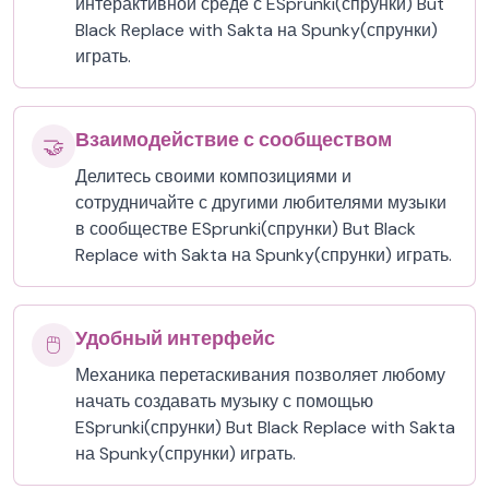
интерактивной среде с ESprunki(спрунки) But
Black Replace with Sakta на Spunky(спрунки)
играть.
Взаимодействие с сообществом
🤝
Делитесь своими композициями и
сотрудничайте с другими любителями музыки
в сообществе ESprunki(спрунки) But Black
Replace with Sakta на Spunky(спрунки) играть.
Удобный интерфейс
🖱️
Механика перетаскивания позволяет любому
начать создавать музыку с помощью
ESprunki(спрунки) But Black Replace with Sakta
на Spunky(спрунки) играть.