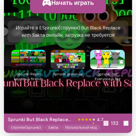
Начать играть
Играйте в ESprunki(спрунки) But Black Replace
with Sakta онлайн, загрузка не требуется!
Sprunki Rejoin
Sprunki grown up
Sprunki But
kayden & firends
Everyone is Big
Sprunki But Black Replace
4.7
132
with Sakta
спрунки(Sprunki)
Sakta
Музыкальный мод