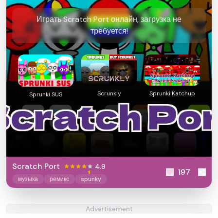
Играть Scratch Port онлайн, загрузка не
требуется!
Scrunkly
Sprunki Katchup
Sprunki SUS
Scratch Port
4.9
197
музыка
ремикс
spunky
Advertisement