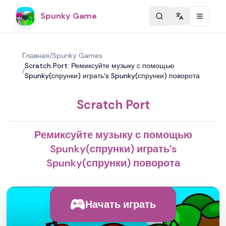
Spunky Game
Change langu
Главная
/
Spunky Games
Scratch Port: Ремиксуйте музыку с помощью
/
Spunky(спрунки) играть's Spunky(спрунки) поворота
Scratch Port
Ремиксуйте музыку с помощью
Spunky(спрунки) играть's
Spunky(спрунки) поворота
Начать играть