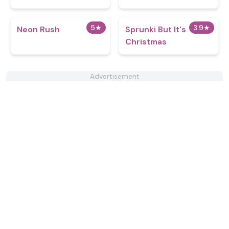
5
★
3.9
★
Neon Rush
Sprunki But It's
Christmas
Advertisement