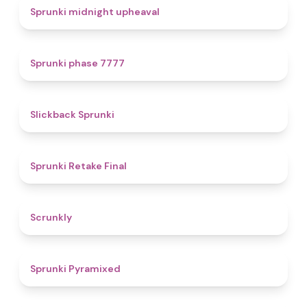
4.9
Sprunki midnight upheaval
5
Sprunki phase 7777
4.4
Slickback Sprunki
4.8
Sprunki Retake Final
4.7
Scrunkly
4.3
Sprunki Pyramixed