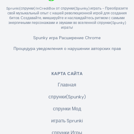
Sprunki(спрунки) InCrediBox от спрунки(Spunky) играть - Преобразите
свой музыкальный опыт с нашей революционной игрой для создания
битов. Создавайте, микшируйте и наслаждайтесь ритмом с самыми
энергичными персонажами и звуками во вселенной спрунки(Spunky)
играть!
Spunky игра Расширение Chrome
Процедура уведомления о нарушении авторских прав
КАРТА САЙТА
Главная
спрунки(Spunky)
спрунки Мод
играть Sprunki
спрунки Игры