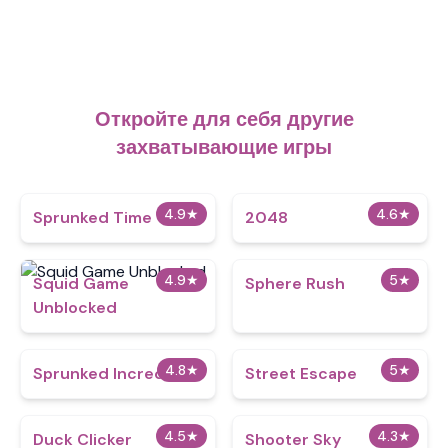
Откройте для себя другие
захватывающие игры
4.9
★
4.6
★
Sprunked Time
2048
4.9
★
5
★
Squid Game
Sphere Rush
Unblocked
4.8
★
5
★
Sprunked IncrediBox
Street Escape
4.5
★
4.3
★
Duck Clicker
Shooter Sky