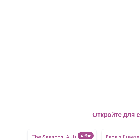
Откройте для 
4.6
★
The Seasons: Autumn
Papa's Freeze