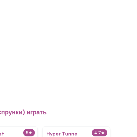
прунки) играть
5
★
4.7
★
sh
Hyper Tunnel