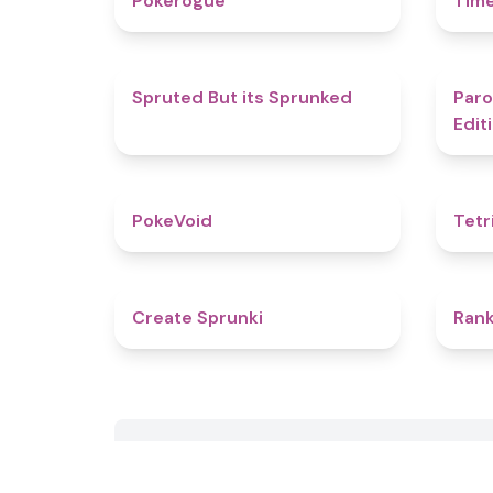
Pokerogue
Tim
4.4
Spruted But its Sprunked
Paro
Edit
4.8
PokeVoid​
Tetr
4.8
Create Sprunki​
Rank