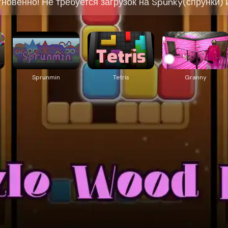
новенно! Не требуется загрузок на Spunky(спрунки) и
Sprunmin
Tetris
Granny