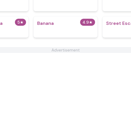
5
★
4.9
★
a
Banana
Street Es
Advertisement