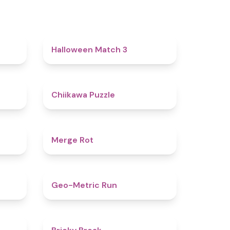
4.5
4.6
Halloween Match 3
5
4.6
Chiikawa Puzzle
4.9
4.9
Merge Rot
4.4
4.5
Geo-Metric Run
5
4.7