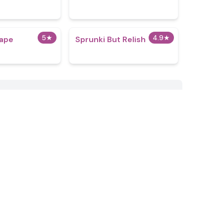
5
★
4.9
★
cape
Sprunki But Relish