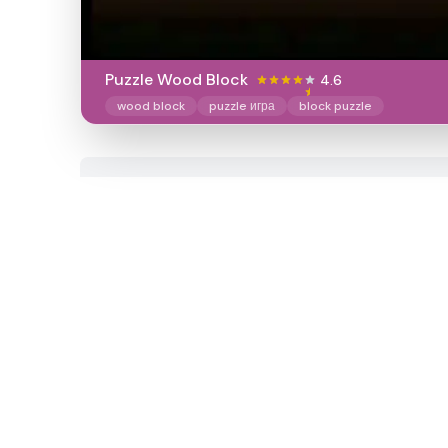
Puzzle Wood Block
4.6
wood block
puzzle игра
block puzzle