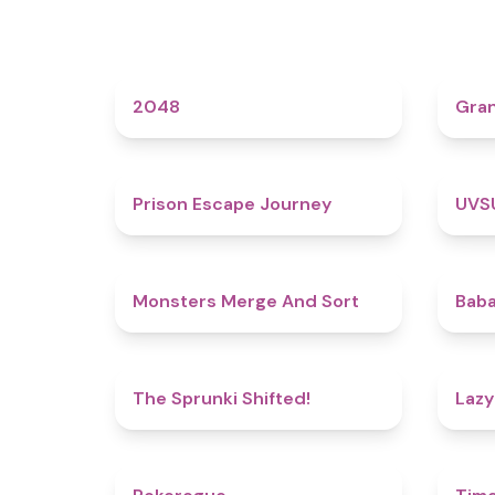
4.6
2048
Gra
4.7
Prison Escape Journey
UVS
5
Monsters Merge And Sort
Baba
4.9
The Sprunki Shifted!
Lazy
4.8