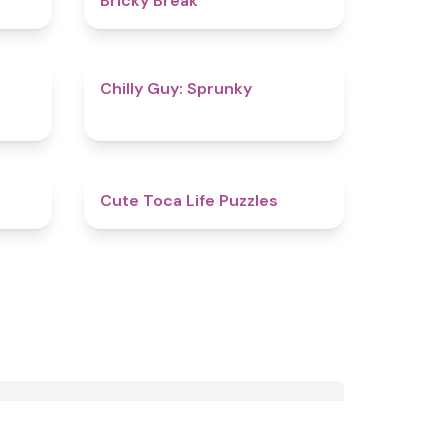
Bricky Break
4.5
4.8
Chilly Guy: Sprunky
4.4
4.8
Cute Toca Life Puzzles