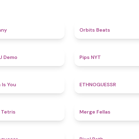
4.3
nny
Orbits Beats
4.8
U Demo
Pips NYT
4.5
 Is You
ETHNOGUESSR
4.8
 Tetris
Merge Fellas
4.9