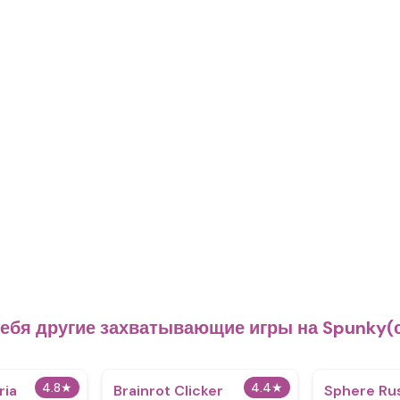
себя другие захватывающие игры на Spunky(с
4.8
★
4.4
★
ria
Brainrot Clicker
Sphere Ru