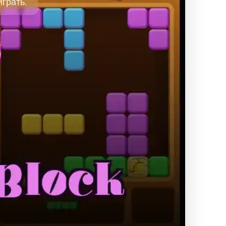
грать.