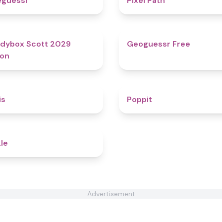
eguessr
Pixel Path
4.8
dybox Scott 2029
Geoguessr Free
ion
4.7
is
Poppit​
4.4
le
Advertisement