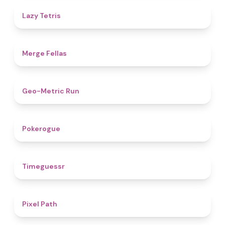
4.8
Lazy Tetris
4.4
Merge Fellas
4.5
Geo-Metric Run
4.8
Pokerogue
4.9
Timeguessr
5
Pixel Path