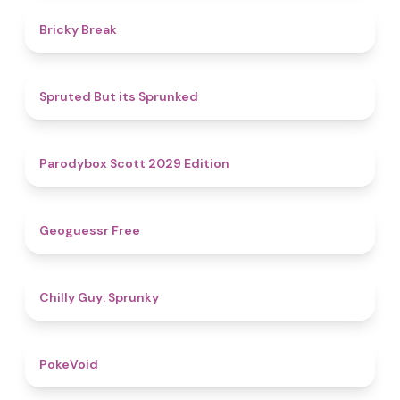
4.7
Bricky Break
4.4
Spruted But its Sprunked
4.8
Parodybox Scott 2029 Edition
4.5
Geoguessr Free
4.8
Chilly Guy: Sprunky
4.8
PokeVoid​