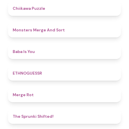
4.6
Chiikawa Puzzle
5
Monsters Merge And Sort
4.5
Baba Is You
4.9
ETHNOGUESSR
4.9
Merge Rot
4.9
The Sprunki Shifted!