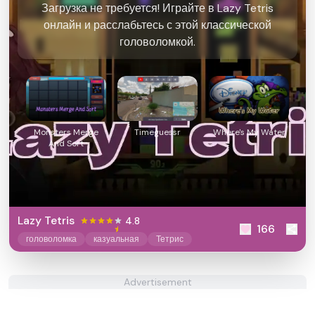
Загрузка не требуется! Играйте в Lazy Tetris
онлайн и расслабьтесь с этой классической
головоломкой.
Monsters Merge
Timeguessr
Where's My Water
And Sort
Lazy Tetris
4.8
166
головоломка
казуальная
Тетрис
Advertisement