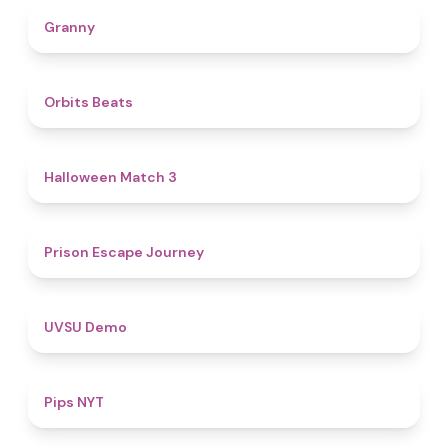
4.3
Granny
4.5
Orbits Beats
4.6
Halloween Match 3
4.7
Prison Escape Journey
4.8
UVSU Demo
5
Pips NYT