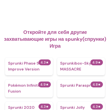
Откройте для себя другие
захватывающие игры на spunky(спрунки)
Игра
4.3
★
4.9
★
Sprunki Phase 5
Sprunkibox-Sky’s
Improve Version
MASSACRE
4.9
★
4.8
★
Pokémon Infinite
Sprunki Parasprinkle
Fusion
4.3
★
4.3
★
Sprunki 2020
Sprunki Jolly