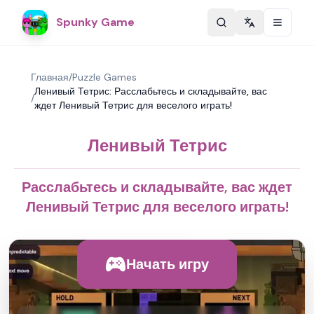
Spunky Game
Change langu
Главная
/
Puzzle Games
Ленивый Тетрис: Расслабьтесь и складывайте, вас
/
ждет Ленивый Тетрис для веселого играть!
Ленивый Тетрис
Расслабьтесь и складывайте, вас ждет
Ленивый Тетрис для веселого играть!
Начать игру