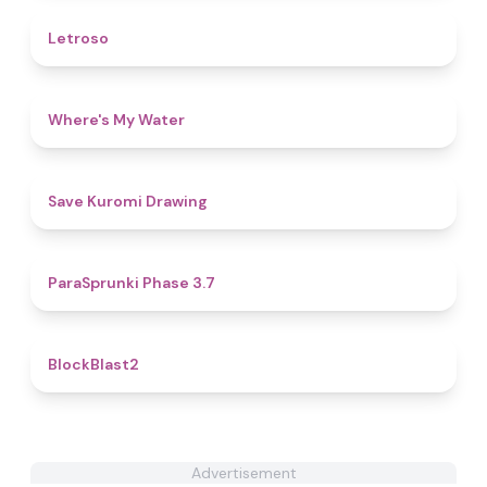
4.5
Letroso
4.3
Where's My Water
5
Save Kuromi Drawing
4.5
ParaSprunki Phase 3.7
4.8
BlockBlast2
Advertisement