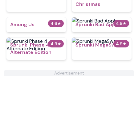
Christmas
4.6
★
4.9
★
Among Us
Sprunki Bad Apple
4.9
★
4.9
★
Sprunki Phase 4
Sprunki MegaSwap
Alternate Edition
Advertisement