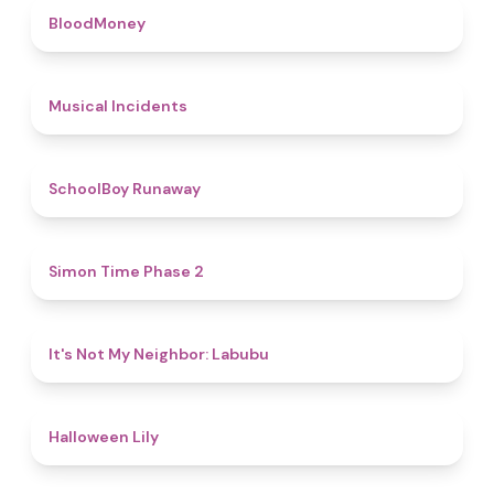
4.6
BloodMoney
4.6
Musical Incidents
4.8
SchoolBoy Runaway
4.8
Simon Time Phase 2
4.7
It's Not My Neighbor: Labubu
5
Halloween Lily