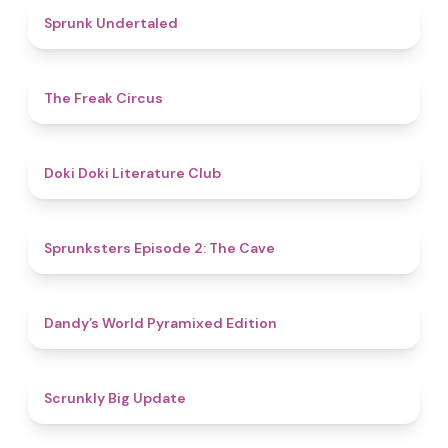
4.4
Sprunk Undertaled
4.8
The Freak Circus
4.8
Doki Doki Literature Club
4.7
Sprunksters Episode 2: The Cave
4.3
Dandy’s World Pyramixed Edition
4.4
Scrunkly Big Update