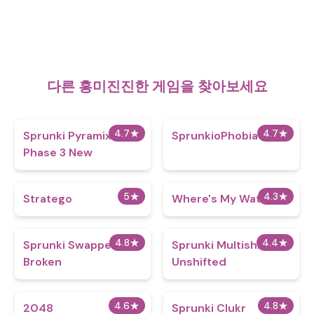
다른 흥미진진한 게임을 찾아보세요
4.7
★
4.7
★
Sprunki Pyramixed
SprunkioPhobia
Phase 3 New
5
★
4.3
★
Stratego
Where's My Water
4.8
★
4.4
★
Sprunki Swapped
Sprunki Multishift
Broken
Unshifted
4.6
★
4.8
★
2048
Sprunki Clukr