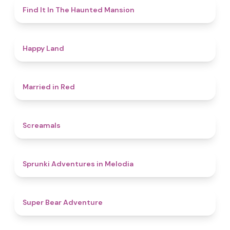
4.7
Find It In The Haunted Mansion
4.4
Happy Land
4.5
Married in Red
4.5
Screamals
4.3
Sprunki Adventures in Melodia
4.5
Super Bear Adventure