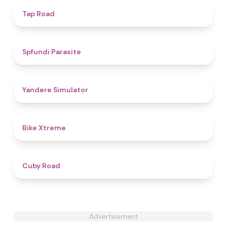
4.3
Tap Road
4.4
Spfundi Parasite
4.7
Yandere Simulator
5
Bike Xtreme
4.3
Cuby Road
Advertisement