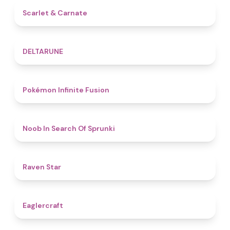
5
Scarlet & Carnate
4.8
DELTARUNE
4.9
Pokémon Infinite Fusion
4.8
Noob In Search Of Sprunki
4.8
Raven Star
4.9
Eaglercraft